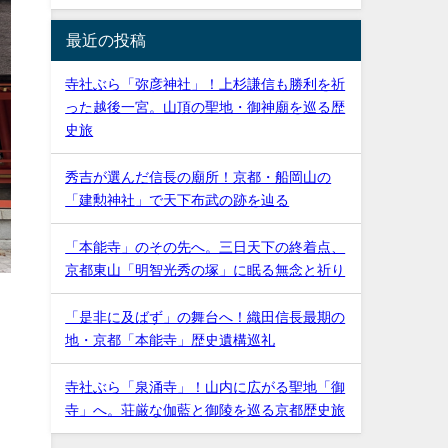
最近の投稿
寺社ぶら「弥彦神社」！上杉謙信も勝利を祈
った越後一宮。山頂の聖地・御神廟を巡る歴
史旅
秀吉が選んだ信長の廟所！京都・船岡山の
「建勲神社」で天下布武の跡を辿る
「本能寺」のその先へ。三日天下の終着点、
京都東山「明智光秀の塚」に眠る無念と祈り
「是非に及ばず」の舞台へ！織田信長最期の
地・京都「本能寺」歴史遺構巡礼
寺社ぶら「泉涌寺」！山内に広がる聖地「御
寺」へ。荘厳な伽藍と御陵を巡る京都歴史旅