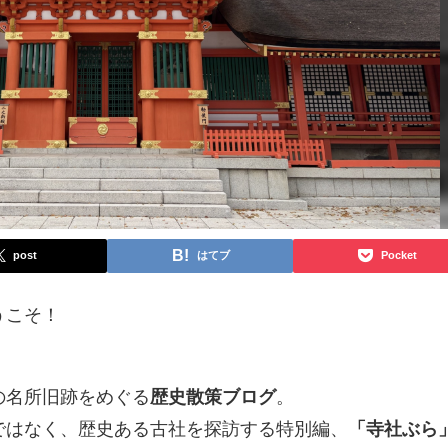
post
はてブ
Pocket
うこそ！
の名所旧跡をめぐる
歴史散策ブログ
。
ではなく、歴史ある古社を探訪する特別編、
「寺社ぶら