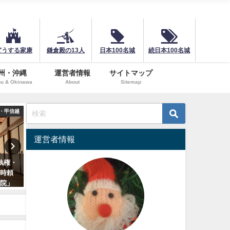
どうする家康
鎌倉殿の13人
日本100名城
続日本100名城
州・沖縄
運営者情報
サイトマップ
u & Okinawa
About
Sitemap
・甲信越
関東・甲信越
関東
運営者情報
軍！北
城ぶら「大蔵館跡」！源氏一族
頼朝と政子を支えた安達盛
福寺」
の相克はかくも激しく…源義仲
鎌倉・伊豆に残る史跡と伝
生誕の地