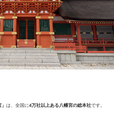
宮」
は、全国に
4万社以上ある八幡宮の総本社
です。