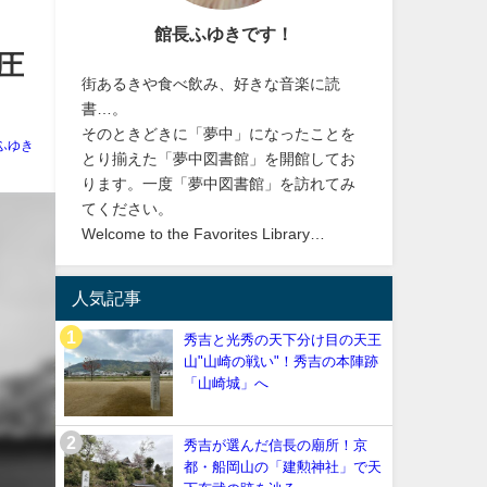
館長ふゆきです！
圧
街あるきや食べ飲み、好きな音楽に読
書…。
そのときどきに「夢中」になったことを
ふゆき
とり揃えた「夢中図書館」を開館してお
ります。一度「夢中図書館」を訪れてみ
てください。
Welcome to the Favorites Library…
人気記事
秀吉と光秀の天下分け目の天王
山"山崎の戦い"！秀吉の本陣跡
「山崎城」へ
秀吉が選んだ信長の廟所！京
都・船岡山の「建勲神社」で天