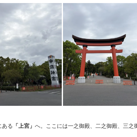
にある
「上宮」
へ。ここには一之御殿、二之御殿、三之