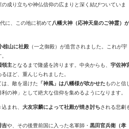
家の成り立ちや神仏信仰の広まりと深く結びついていま
時代に、この地に初めて
八幡大神（応神天皇のご神霊）
小椋山に社殿
（一之御殿）が造営されました。これが宇
す。
園領主
となるまで隆盛を誇ります。中央からも、
宇佐神
わるほど、重んじられました。
ては、敵を退けた
「神風」は八幡様が吹かせた
ものと信
勝利の神」として絶大な信仰を集めるようになります。
き込まれ、
大友宗麟によって社殿が焼き討ち
される悲劇
秀吉
や、その後豊前国に入った名軍師・
黒田官兵衛（孝