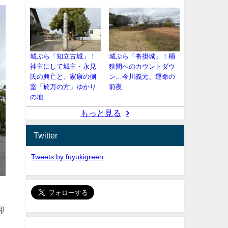
城ぶら「知立古城」！
城ぶら「沓掛城」！桶
神主にして城主・永見
狭間へのカウントダウ
氏の興亡と、家康の側
ン…今川義元、運命の
室「於万の方」ゆかり
前夜
の地
もっと見る
Twitter
Tweets by fuyukigreen
御