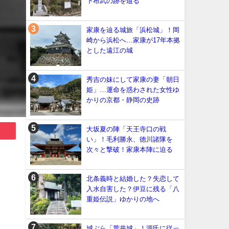
下布武の跡を辿る
家康を辿る城旅「浜松城」！岡
崎から浜松へ…家康が17年本拠
とした遠江の城
秀吉の妹にして家康の妻「朝日
姫」…運命を惑わされた女性ゆ
かりの京都・静岡の史跡
大坂夏の陣「天王寺口の戦
い」！毛利勝永、徳川諸隊を
次々と撃破！家康本陣に迫る
北条義時と結婚した？失恋して
入水自害した？伊豆に残る「八
重姫伝説」ゆかりの地へ
」
城ぶら「荒井城」！源氏に従っ