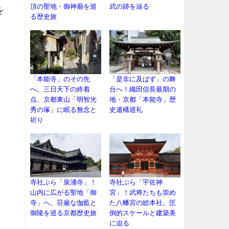
頂の聖地・御神廟を巡
武の跡を辿る
を
る歴史旅
「本能寺」のその先
「是非に及ばず」の舞
へ。三日天下の終着
台へ！織田信長最期の
点、京都東山「明智光
地・京都「本能寺」歴
秀の塚」に眠る無念と
史遺構巡礼
祈り
ょ
寺社ぶら「泉涌寺」！
寺社ぶら「宇佐神
山内に広がる聖地「御
宮」！武将たちも崇め
寺」へ。荘厳な伽藍と
た八幡宮の総本社。圧
御陵を巡る京都歴史旅
倒的スケールと建築美
に迫る