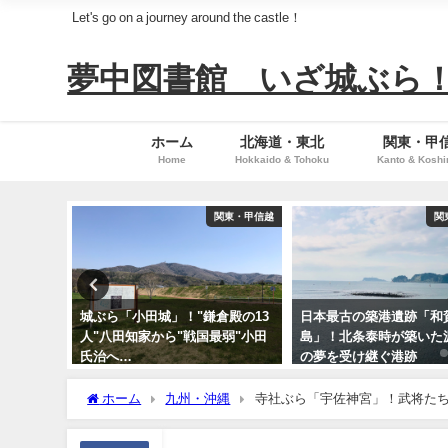
Let's go on a journey around the castle！
夢中図書館 いざ城ぶら
ホーム
北海道・東北
関東・甲
Home
Hokkaido & Tohoku
Kanto & Koshi
関東・甲信越
関東・甲信越
倉殿の13
日本最古の築港遺跡「和賀江
東国対西国！運命を決す
最弱"小田
島」！北条泰時が築いた源実朝
「承久の乱」古戦場跡…
の夢を受け継ぐ港跡
そして宇治川へ
ホーム
九州・沖縄
寺社ぶら「宇佐神宮」！武将た