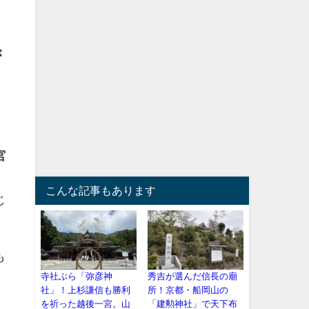
が
宮
こんな記事もあります
じ
も
寺社ぶら「弥彦神
秀吉が選んだ信長の廟
社」！上杉謙信も勝利
所！京都・船岡山の
を祈った越後一宮。山
「建勲神社」で天下布