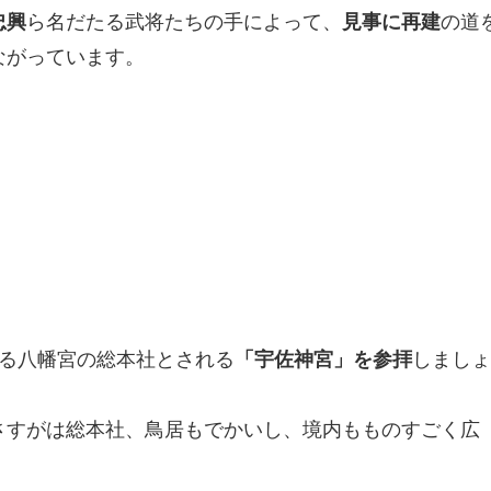
忠興
ら名だたる武将たちの手によって、
見事に再建
の道
ながっています。
ある八幡宮の総本社とされる
「宇佐神宮」を参拝
しまし
さすがは総本社、鳥居もでかいし、境内もものすごく広