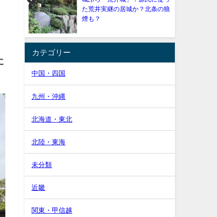
た荒井実継の居城か？北条の狼
煙も？
カテゴリー
に
中国・四国
九州・沖縄
北海道・東北
北陸・東海
未分類
近畿
関東・甲信越