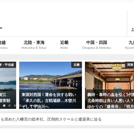
！
信越
北陸・東海
近畿
中国・四国
九
netsu
Hokuriku & Tokai
Kinki
Chugoku & Shikoku
Kyush
近畿
関東・甲信越
関東
る戦い
義時・泰時の血を引く5代執権・
尼御台！建国の母！尼将
木曽川
北条時頼は良い人悪い人？時頼
条政子ゆかりの鎌倉「寿
ゆかりの「建長寺」「明月院」
「安養院」
へ
ちも崇めた八幡宮の総本社。圧倒的スケールと建築美に迫る