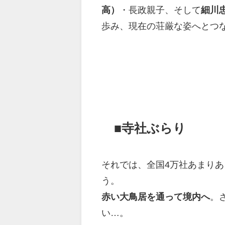
高）
・長政親子、そして
細川
歩み、現在の荘厳な姿へとつ
■寺社ぶらり
それでは、全国4万社あまり
う。
赤い大鳥居を通って境内へ
。
い…。