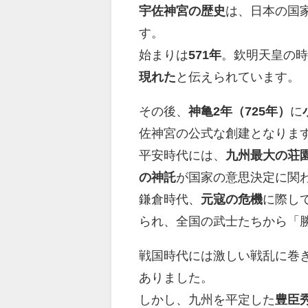
宇佐神宮の歴史
は、日本の国
す。
始まりは
571年
。欽明天皇の
現れた
と伝えられています。
その後、
神亀2年（725年）
に
佐神宮の公式な創建となりま
平安時代には、
九州最大の荘
の神託
が国家の意思決定に関
鎌倉時代、
元寇の危機
に際し
られ、全国の武士たちから「
戦国時代には激しい戦乱に巻
ありました。
しかし、九州を平定した
豊臣