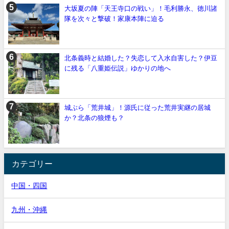
大坂夏の陣「天王寺口の戦い」！毛利勝永、徳川諸
隊を次々と撃破！家康本陣に迫る
北条義時と結婚した？失恋して入水自害した？伊豆
に残る「八重姫伝説」ゆかりの地へ
城ぶら「荒井城」！源氏に従った荒井実継の居城
か？北条の狼煙も？
カテゴリー
中国・四国
九州・沖縄