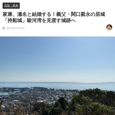
北陸・東海
家康、瀬名と結婚する！義父・関口親永の居城
「持船城」駿河湾を見渡す城跡へ
2023年4月30日