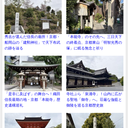
秀吉が選んだ信長の廟所！京都・
「本能寺」のその先へ。三日天下
船岡山の「建勲神社」で天下布武
の終着点、京都東山「明智光秀の
の跡を辿る
塚」に眠る無念と祈り
「是非に及ばず」の舞台へ！織田
寺社ぶら「泉涌寺」！山内に広が
信長最期の地・京都「本能寺」歴
る聖地「御寺」へ。荘厳な伽藍と
史遺構巡礼
御陵を巡る京都歴史旅