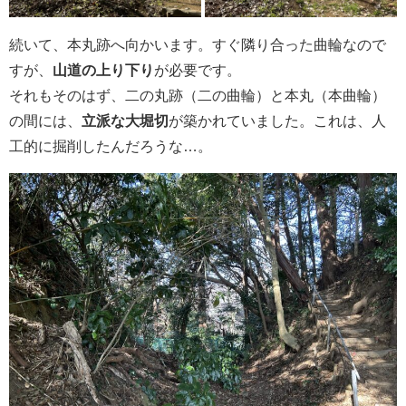
続いて、本丸跡へ向かいます。すぐ隣り合った曲輪なので
すが、
山道の上り下り
が必要です。
それもそのはず、二の丸跡（二の曲輪）と本丸（本曲輪）
の間には、
立派な大堀切
が築かれていました。これは、人
工的に掘削したんだろうな…。