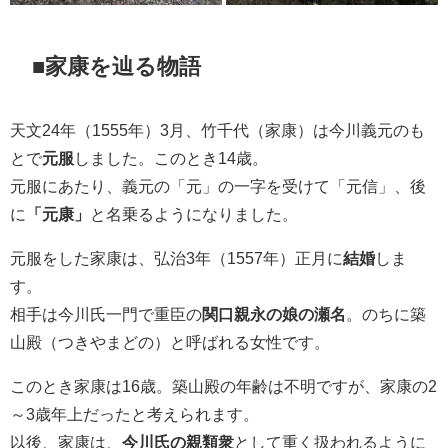
■家康を辿る物語
天文24年（1555年）3月、竹千代（家康）は今川義元のも
とで
元服
しました。このとき14歳。
元服にあたり、義元の「元」の一字を受けて「元信」、後
に
「元康」
と名乗るようになりました。
元服をした家康は、弘治3年（1557年）正月に
結婚
しま
す。
相手は今川氏一門で重臣の
関口親永の娘の瀬名
。のちに築
山殿（つきやまどの）と呼ばれる女性です。
このとき家康は16歳。築山殿の年齢は不明ですが、家康の2
～3歳年上だったと考えられます。
以後、家康は、
今川氏の親類衆
として重く扱われるように