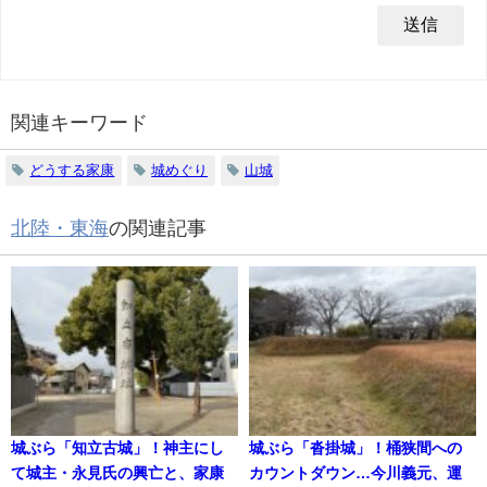
関連キーワード
どうする家康
城めぐり
山城
北陸・東海
の関連記事
城ぶら「知立古城」！神主にし
城ぶら「沓掛城」！桶狭間への
て城主・永見氏の興亡と、家康
カウントダウン…今川義元、運