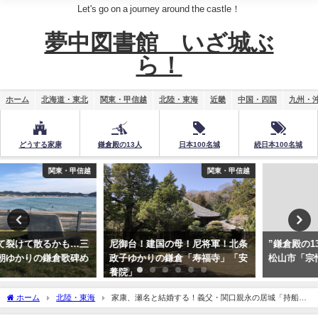
Let's go on a journey around the castle！
夢中図書館 いざ城ぶ
ら！
ホーム
北海道・東北
関東・甲信越
北陸・東海
近畿
中国・四国
九州・
どうする家康
鎌倉殿の13人
日本100名城
続日本100名城
関東・甲信越
関東・甲信越
尼御台！建国の母！尼将軍！北条
”鎌倉殿の13人”比企能員館跡！東
政子ゆかりの鎌倉「寿福寺」「安
松山市「宗悟寺」「城ヶ谷」へ
養院」
ホーム
北陸・東海
家康、瀬名と結婚する！義父・関口親永の居城「持船
城」駿河湾を見渡す城跡へ