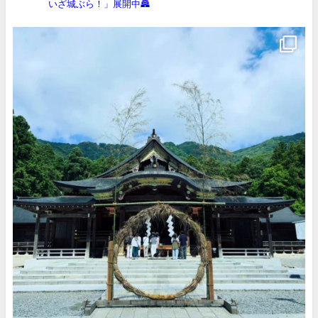
いざ城ぶら！」展開中🏯