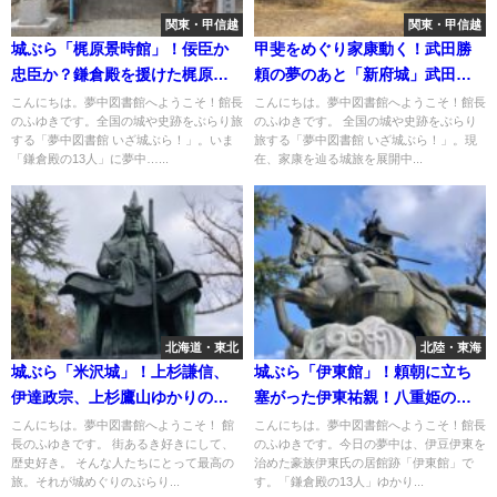
関東・甲信越
関東・甲信越
城ぶら「梶原景時館」！佞臣か
甲斐をめぐり家康動く！武田勝
忠臣か？鎌倉殿を援けた梶原景
頼の夢のあと「新府城」武田流
時の栄光と滅亡
築城術も
こんにちは。夢中図書館へようこそ！館長
こんにちは。夢中図書館へようこそ！館長
のふゆきです。全国の城や史跡をぶらり旅
のふゆきです。 全国の城や史跡をぶらり
する「夢中図書館 いざ城ぶら！」。いま
旅する「夢中図書館 いざ城ぶら！」。現
「鎌倉殿の13人」に夢中…...
在、家康を辿る城旅を展開中...
北海道・東北
北陸・東海
城ぶら「米沢城」！上杉謙信、
城ぶら「伊東館」！頼朝に立ち
伊達政宗、上杉鷹山ゆかりの城
塞がった伊東祐親！八重姫の悲
跡
恋も…
こんにちは。夢中図書館へようこそ！ 館
こんにちは。夢中図書館へようこそ！館長
長のふゆきです。 街あるき好きにして、
のふゆきです。今日の夢中は、伊豆伊東を
歴史好き。 そんな人たちにとって最高の
治めた豪族伊東氏の居館跡「伊東館」で
旅。それが城めぐりのぶらり...
す。「鎌倉殿の13人」ゆかり...