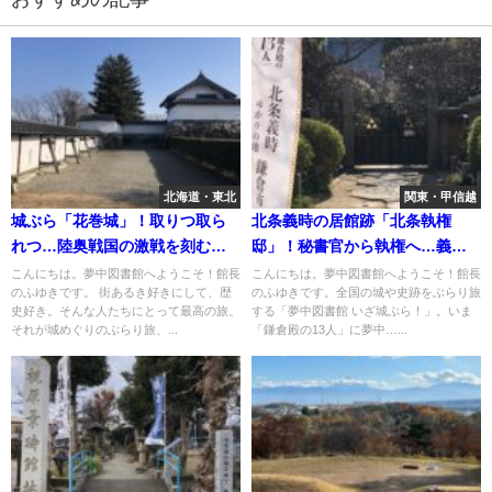
北海道・東北
関東・甲信越
城ぶら「花巻城」！取りつ取ら
北条義時の居館跡「北条執権
れつ…陸奥戦国の激戦を刻む城
邸」！秘書官から執権へ…義時
跡
飛躍の地
こんにちは。夢中図書館へようこそ！館長
こんにちは。夢中図書館へようこそ！館長
のふゆきです。 街あるき好きにして、歴
のふゆきです。全国の城や史跡をぶらり旅
史好き。そんな人たちにとって最高の旅。
する「夢中図書館 いざ城ぶら！」。いま
それが城めぐりのぶらり旅、...
「鎌倉殿の13人」に夢中…...