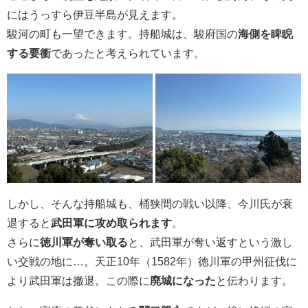
にはうっすら伊豆半島が見えます。
駿河の町も一望できます。持船城は、駿府国の
海側を睥睨
する要衝
であったと考えられています。
しかし、そんな持船城も、桶狭間の戦い以降、今川氏が衰
退すると
武田軍に攻め取られます
。
さらに
徳川軍が奪い取る
と、武田軍が奪い返すという激し
い交戦の地に…。天正10年（1582年）徳川軍の甲州征伐に
より武田軍は撤退。この際に
廃城になった
と伝わります。