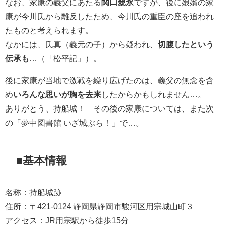
なお、家康の義父にあたる
関口親永
ですが、後に娘婿の家
康が今川氏から離反したため、今川氏の重臣の座を追われ
たものと考えられます。
なかには、氏真（義元の子）から疑われ、
切腹したという
伝承も
…（「松平記」）。
後に家康が当地で激戦を繰り広げたのは、義父の無念を含
め
いろんな思いが胸を去来
したからかもしれません…。
ありがとう、持船城！ その後の家康については、また次
の「夢中図書館 いざ城ぶら！」で…。
■基本情報
名称：持船城跡
住所：〒421-0124 静岡県静岡市駿河区用宗城山町３
アクセス：JR用宗駅から徒歩15分