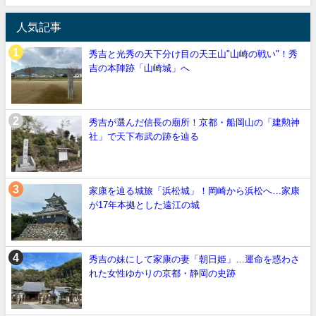
人気記事
秀吉と光秀の天下分け目の天王山"山崎の戦い"！秀
吉の本陣跡「山崎城」へ
秀吉が選んだ信長の廟所！京都・船岡山の「建勲神
社」で天下布武の跡を辿る
家康を辿る城旅「浜松城」！岡崎から浜松へ…家康
が17年本拠とした遠江の城
秀吉の妹にして家康の妻「朝日姫」…運命を惑わさ
れた女性ゆかりの京都・静岡の史跡