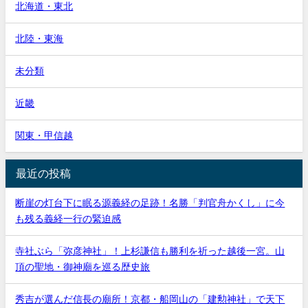
北海道・東北
北陸・東海
未分類
近畿
関東・甲信越
最近の投稿
断崖の灯台下に眠る源義経の足跡！名勝「判官舟かくし」に今
も残る義経一行の緊迫感
寺社ぶら「弥彦神社」！上杉謙信も勝利を祈った越後一宮。山
頂の聖地・御神廟を巡る歴史旅
秀吉が選んだ信長の廟所！京都・船岡山の「建勲神社」で天下