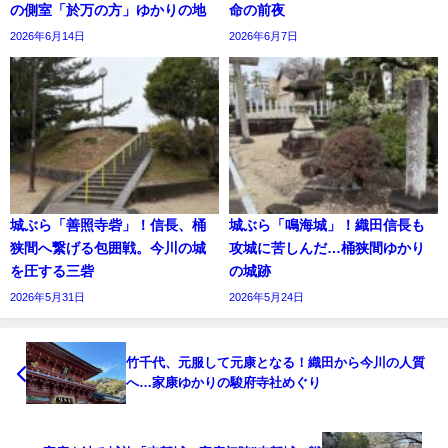
の側室「於万の方」ゆかりの地
命の前夜
2026年6月14日
2026年6月7日
城ぶら「善照寺砦」！信長、桶
城ぶら「鳴海城」！織田信長も
狭間へ繋げる包囲戦。今川の城
攻城に苦しんだ…桶狭間ゆかり
を圧する三砦
の城跡
2026年5月31日
2026年5月24日
竹千代、元服して元康となる！織田から今川の人質
へ…家康ゆかりの駿府寺社めぐり