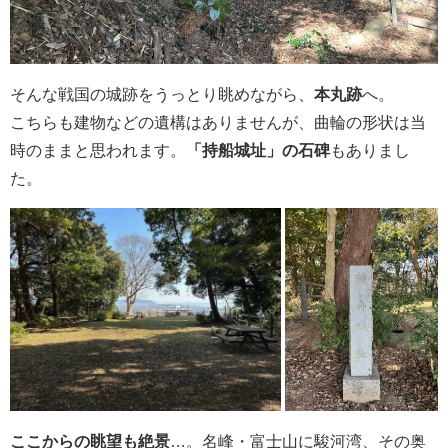
そんな戦国の城跡をうっとり眺めながら、
本丸跡
へ。
こちらも建物などの遺構はありませんが、曲輪の形状は当
時のままと思われます。
「持船城址」の石碑
もありまし
た。
ここからの眺望も絶景
…。名峰・富士山に駿河湾、その奥