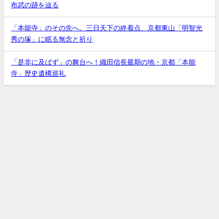
布武の跡を辿る
「本能寺」のその先へ。三日天下の終着点、京都東山「明智光
秀の塚」に眠る無念と祈り
「是非に及ばず」の舞台へ！織田信長最期の地・京都「本能
寺」歴史遺構巡礼