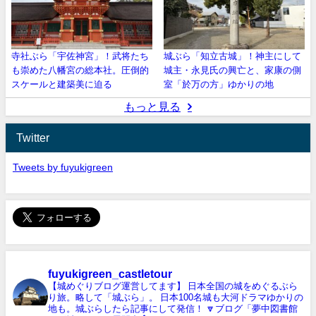
寺社ぶら「宇佐神宮」！武将たち
城ぶら「知立古城」！神主にして
も崇めた八幡宮の総本社。圧倒的
城主・永見氏の興亡と、家康の側
スケールと建築美に迫る
室「於万の方」ゆかりの地
もっと見る
Twitter
Tweets by fuyukigreen
fuyukigreen_castletour
【城めぐりブログ運営してます】
日本全国の城をめぐるぶら
り旅。略して「城ぶら」。
日本100名城も大河ドラマゆかりの
地も。城ぶらしたら記事にして発信！
🔽ブログ「夢中図書館