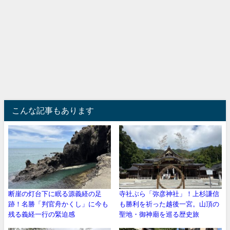
こんな記事もあります
断崖の灯台下に眠る源義経の足
寺社ぶら「弥彦神社」！上杉謙信
跡！名勝「判官舟かくし」に今も
も勝利を祈った越後一宮。山頂の
残る義経一行の緊迫感
聖地・御神廟を巡る歴史旅