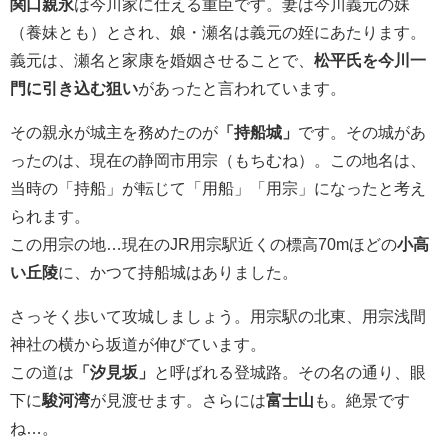
関口親永
は今川家に仕える重臣です。妻は今川義元の妹
（養妹とも）とされ、娘・瀬名は義元の姪にあたります。
義元は、瀬名と家康を婚姻させることで、
松平氏を今川一
門に引き込む狙い
があったと言われています。
その親永が城主を務めたのが
「持船城」
です。その城があ
ったのは、現在の静岡市用宗（もちむね）。この地名は、
当時の「持船」が転じて「用船」「用宗」になったと考え
られます。
この用宗の地…現在のJR用宗駅近くの標高70mほどの
小高
い丘陵
に、かつて持船城はありました。
さっそく歩いて攻城しましょう。用宗駅の北東、用宗浅間
神社の横から坂道が伸びています。
この道は
「汐見坂」
と呼ばれる登城路。その名の通り、眼
下に
駿河湾
が見渡せます。さらには
富士山
も。絶景です
ね…。