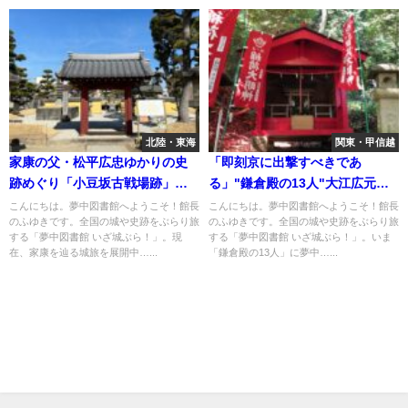
北陸・東海
関東・甲信越
家康の父・松平広忠ゆかりの史
「即刻京に出撃すべきであ
跡めぐり「小豆坂古戦場跡」
る」"鎌倉殿の13人"大江広元・
「大林寺」「松應寺」
三善康信ゆかりの鎌倉史跡へ
こんにちは。夢中図書館へようこそ！館長
こんにちは。夢中図書館へようこそ！館長
のふゆきです。全国の城や史跡をぶらり旅
のふゆきです。全国の城や史跡をぶらり旅
する「夢中図書館 いざ城ぶら！」。現
する「夢中図書館 いざ城ぶら！」。いま
在、家康を辿る城旅を展開中…...
「鎌倉殿の13人」に夢中…...