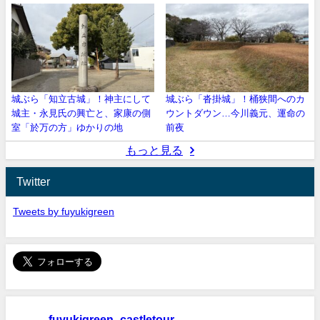
城ぶら「知立古城」！神主にして
城ぶら「沓掛城」！桶狭間へのカ
城主・永見氏の興亡と、家康の側
ウントダウン…今川義元、運命の
室「於万の方」ゆかりの地
前夜
もっと見る
Twitter
Tweets by fuyukigreen
fuyukigreen_castletour