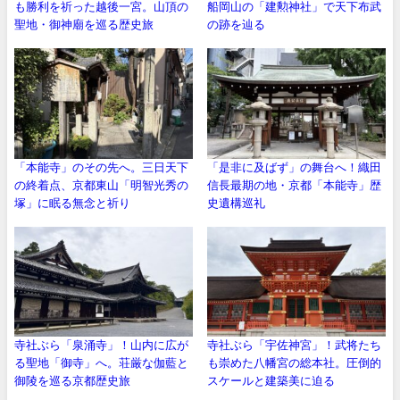
も勝利を祈った越後一宮。山頂の
船岡山の「建勲神社」で天下布武
聖地・御神廟を巡る歴史旅
の跡を辿る
「本能寺」のその先へ。三日天下
「是非に及ばず」の舞台へ！織田
の終着点、京都東山「明智光秀の
信長最期の地・京都「本能寺」歴
塚」に眠る無念と祈り
史遺構巡礼
寺社ぶら「泉涌寺」！山内に広が
寺社ぶら「宇佐神宮」！武将たち
る聖地「御寺」へ。荘厳な伽藍と
も崇めた八幡宮の総本社。圧倒的
御陵を巡る京都歴史旅
スケールと建築美に迫る