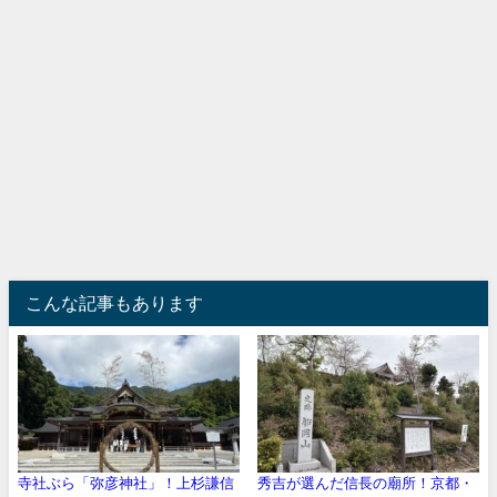
こんな記事もあります
寺社ぶら「弥彦神社」！上杉謙信
秀吉が選んだ信長の廟所！京都・