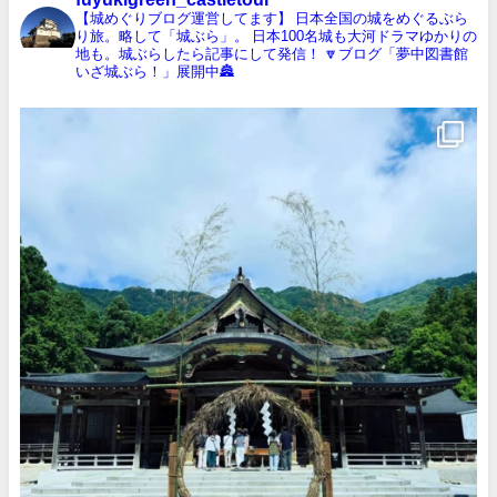
【城めぐりブログ運営してます】
日本全国の城をめぐるぶら
り旅。略して「城ぶら」。
日本100名城も大河ドラマゆかりの
地も。城ぶらしたら記事にして発信！
🔽ブログ「夢中図書館
いざ城ぶら！」展開中🏯