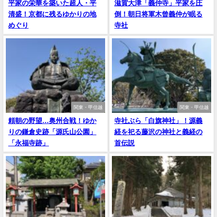
平家の栄華を築いた超人・平
滋賀大津「義仲寺」平家を圧
清盛！京都に残るゆかりの地
倒！朝日将軍木曾義仲が眠る
めぐり
寺社
関東・甲信越
関東・甲信越
頼朝の野望…奥州合戦！ゆか
寺社ぶら「白旗神社」！源義
りの鎌倉史跡「源氏山公園」
経を祀る藤沢の神社と義経の
「永福寺跡」
首伝説