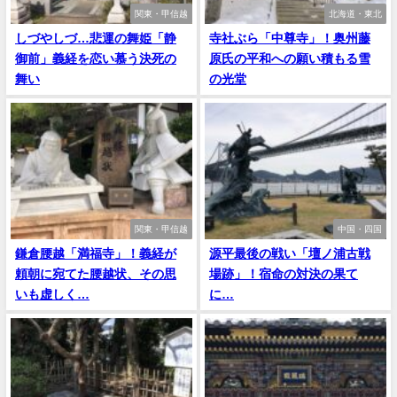
関東・甲信越
北海道・東北
しづやしづ…悲運の舞姫「静
寺社ぶら「中尊寺」！奥州藤
御前」義経を恋い慕う決死の
原氏の平和への願い積もる雪
舞い
の光堂
関東・甲信越
中国・四国
鎌倉腰越「満福寺」！義経が
源平最後の戦い「壇ノ浦古戦
頼朝に宛てた腰越状、その思
場跡」！宿命の対決の果て
いも虚しく…
に…