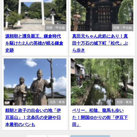
関東・甲信越
関東・甲信越
源頼朝と護良親王、鎌倉時代
真田兄ちゃん此処にあり！真
を駆けた2人の英雄が眠る鎌倉
田十万石の城下町「松代」ぶ
史跡
ら歩き
北陸・東海
北陸・東海
頼朝と政子の出会いの地「伊
ペリー、松陰、龍馬も歩い
豆韮山」！北条氏の史跡や日
た！開国ゆかりの街「伊豆下
本最初のパンも
田」