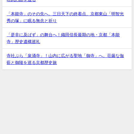
「本能寺」のその先へ。三日天下の終着点、京都東山「明智光
秀の塚」に眠る無念と祈り
「是非に及ばず」の舞台へ！織田信長最期の地・京都「本能
寺」歴史遺構巡礼
寺社ぶら「泉涌寺」！山内に広がる聖地「御寺」へ。荘厳な伽
藍と御陵を巡る京都歴史旅