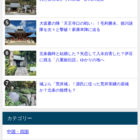
大坂夏の陣「天王寺口の戦い」！毛利勝永、徳川諸
隊を次々と撃破！家康本陣に迫る
北条義時と結婚した？失恋して入水自害した？伊豆
に残る「八重姫伝説」ゆかりの地へ
城ぶら「荒井城」！源氏に従った荒井実継の居城
か？北条の狼煙も？
カテゴリー
中国・四国