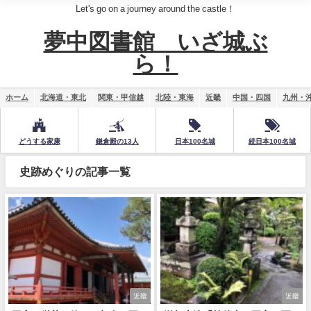
Let's go on a journey around the castle！
夢中図書館 いざ城ぶ
ら！
ホーム
北海道・東北
関東・甲信越
北陸・東海
近畿
中国・四国
九州・
どうする家康
鎌倉殿の13人
日本100名城
続日本100名城
史跡めぐりの記事一覧
近畿
近畿