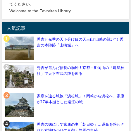
てください。
Welcome to the Favorites Library…
人気記事
秀吉と光秀の天下分け目の天王山"山崎の戦い"！秀
吉の本陣跡「山崎城」へ
秀吉が選んだ信長の廟所！京都・船岡山の「建勲神
社」で天下布武の跡を辿る
家康を辿る城旅「浜松城」！岡崎から浜松へ…家康
が17年本拠とした遠江の城
秀吉の妹にして家康の妻「朝日姫」…運命を惑わさ
れた女性ゆかりの京都・静岡の史跡