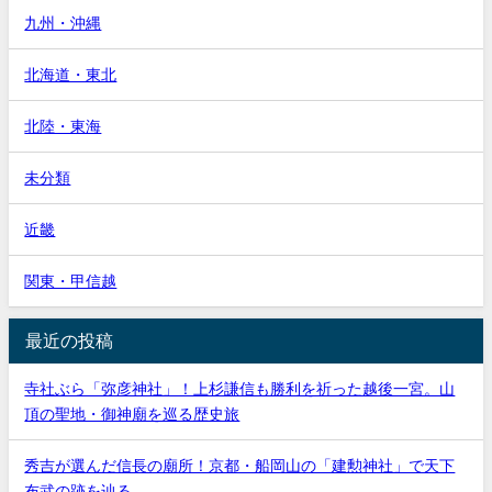
九州・沖縄
北海道・東北
北陸・東海
未分類
近畿
関東・甲信越
最近の投稿
寺社ぶら「弥彦神社」！上杉謙信も勝利を祈った越後一宮。山
頂の聖地・御神廟を巡る歴史旅
秀吉が選んだ信長の廟所！京都・船岡山の「建勲神社」で天下
布武の跡を辿る