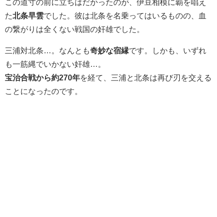
この道寸の前に立ちはだかったのが、伊豆相模に覇を唱え
た
北条早雲
でした。彼は北条を名乗ってはいるものの、血
の繋がりは全くない戦国の奸雄でした。
三浦対北条…。なんとも
奇妙な宿縁
です。しかも、いずれ
も一筋縄でいかない奸雄…。
宝治合戦から約270年
を経て、三浦と北条は再び刃を交える
ことになったのです。