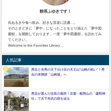
館長ふゆきです！
街あるきや食べ飲み、好きな音楽に読書…。
そのときどきに「夢中」になったことをとり揃えた「夢中図
書館」を開館しております。一度「夢中図書館」を訪れてみ
てください。
Welcome to the Favorites Library…
人気記事
秀吉と光秀の天下分け目の天王山"山崎の戦い"！秀
吉の本陣跡「山崎城」へ
秀吉が選んだ信長の廟所！京都・船岡山の「建勲神
社」で天下布武の跡を辿る