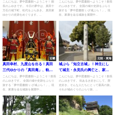
き
成、最後の戦い跡へ
こんにちは。夢中図書館へようこそ！ 館
こんにちは。夢中図書館へようこそ！館長
長のふゆきです。 今日の夢中は、真田十
のふゆきです。 全国の城や史跡をぶらり
万石の城下町、松代をぶら歩き。 真田家
旅する「夢中図書館 いざ城ぶら！」。現
ゆかりの史跡をめぐります。...
在、家康を辿る城旅を展開中...
近畿
北陸・東海
真田幸村、九度山を出る！真田
城ぶら「知立古城」！神主にし
三代ゆかりの「真田庵」、軌跡
て城主・永見氏の興亡と、家康
を辿る「九度山・真田ミュージ
の側室「於万の方」ゆかりの地
こんにちは。夢中図書館へようこそ！館長
こんにちは。夢中図書館へようこそ！館長
のふゆきです。 全国の城や史跡をぶらり
のふゆきです。 街あるき好きにして、歴
アム」
旅する「夢中図書館 いざ城ぶら！」。現
史好き。そんな人たちにとって最高の旅。
在、家康を辿る城旅を展開中...
それが城めぐりのぶらり旅、...