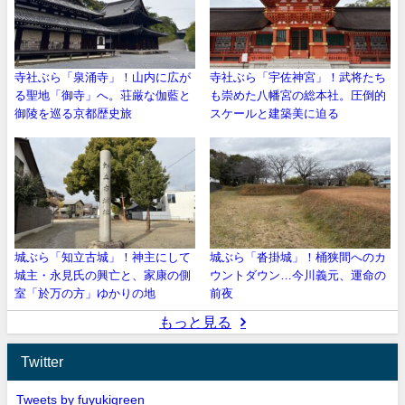
寺社ぶら「泉涌寺」！山内に広が
寺社ぶら「宇佐神宮」！武将たち
る聖地「御寺」へ。荘厳な伽藍と
も崇めた八幡宮の総本社。圧倒的
御陵を巡る京都歴史旅
スケールと建築美に迫る
城ぶら「知立古城」！神主にして
城ぶら「沓掛城」！桶狭間へのカ
城主・永見氏の興亡と、家康の側
ウントダウン…今川義元、運命の
室「於万の方」ゆかりの地
前夜
もっと見る
Twitter
Tweets by fuyukigreen