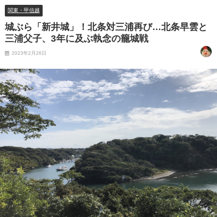
関東・甲信越
城ぶら「新井城」！北条対三浦再び…北条早雲と
三浦父子、3年に及ぶ執念の籠城戦
2023年2月26日