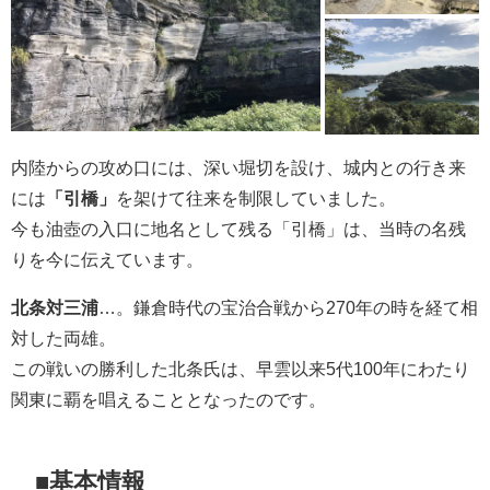
内陸からの攻め口には、深い堀切を設け、城内との行き来
には
「引橋」
を架けて往来を制限していました。
今も油壺の入口に地名として残る「引橋」は、当時の名残
りを今に伝えています。
北条対三浦
…。鎌倉時代の宝治合戦から270年の時を経て相
対した両雄。
この戦いの勝利した北条氏は、早雲以来5代100年にわたり
関東に覇を唱えることとなったのです。
■基本情報