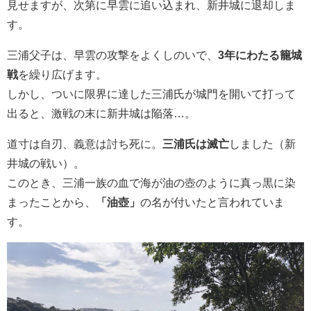
見せますが、次第に早雲に追い込まれ、新井城に退却しま
す。
三浦父子は、早雲の攻撃をよくしのいで、
3年にわたる籠城
戦
を繰り広げます。
しかし、ついに限界に達した三浦氏が城門を開いて打って
出ると、激戦の末に新井城は陥落…。
道寸は自刃、義意は討ち死に。
三浦氏は滅亡
しました（新
井城の戦い）。
このとき、三浦一族の血で海が油の壺のように真っ黒に染
まったことから、
「油壺」
の名が付いたと言われていま
す。