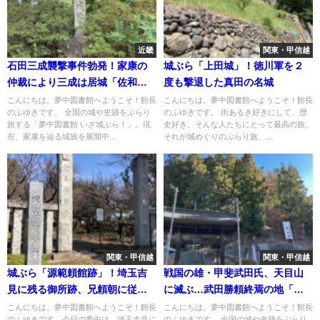
近畿
関東・甲信越
石田三成襲撃事件勃発！家康の
城ぶら「上田城」！徳川軍を２
仲裁により三成は居城「佐和山
度も撃退した真田の名城
城」へ…
こんにちは。夢中図書館へようこそ！館長
こんにちは。夢中図書館へようこそ！館長
のふゆきです。 全国の城や史跡をぶらり
のふゆきです。 街あるき好きにして、歴
旅する「夢中図書館 いざ城ぶら！」。現
史好き。そんな人たちにとって最高の旅。
在、家康を辿る城旅を展開中...
それが城めぐりのぶらり旅、...
関東・甲信越
関東・甲信越
城ぶら「源範頼館跡」！埼玉吉
戦国の雄・甲斐武田氏、天目山
見に残る御所跡、兄頼朝に従順
に滅ぶ…武田勝頼終焉の地「景
を貫いた武将の悲運
徳院」
こんにちは。夢中図書館へようこそ！館長
こんにちは。夢中図書館へようこそ！館長
のふゆきです。今日の夢中は、埼玉吉見に
のふゆきです。 全国の城や史跡をぶらり