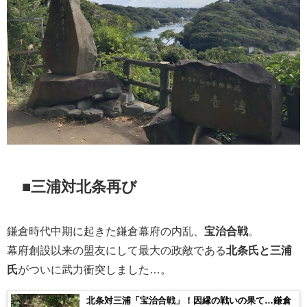
■三浦対北条再び
鎌倉時代中期に起きた鎌倉幕府の内乱、
宝治合戦
。
幕府創設以来の盟友にして最大の政敵である
北条氏と三浦
氏
がついに武力衝突しました…。
北条対三浦「宝治合戦」！因縁の戦いの果て…鎌倉