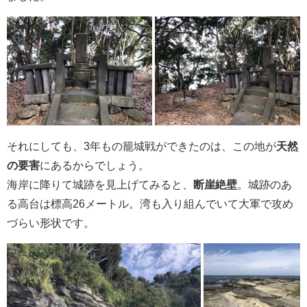
それにしても、3年もの籠城戦ができたのは、この地が
天然
の要害
にあるからでしょう。
海岸に降りて城跡を見上げてみると、
断崖絶壁
。城跡のあ
る高台は標高26メートル。湾も入り組んでいて大軍で攻め
づらい形状です。