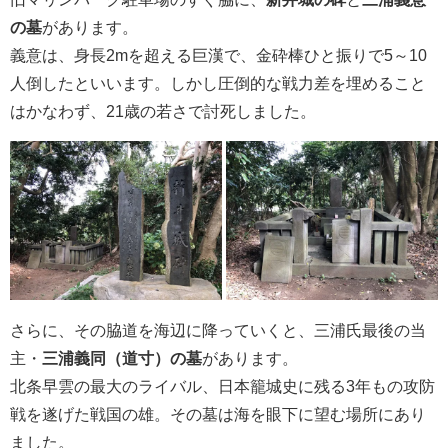
の墓
があります。
義意は、身長2mを超える巨漢で、金砕棒ひと振りで5～10
人倒したといいます。しかし圧倒的な戦力差を埋めること
はかなわず、21歳の若さで討死しました。
さらに、その脇道を海辺に降っていくと、三浦氏最後の当
主・
三浦義同（道寸）の墓
があります。
北条早雲の最大のライバル、日本籠城史に残る3年もの攻防
戦を遂げた戦国の雄。その墓は海を眼下に望む場所にあり
ました。