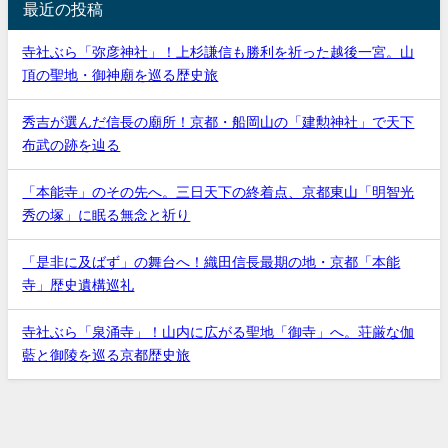
最近の投稿
寺社ぶら「弥彦神社」！上杉謙信も勝利を祈った越後一宮。山
頂の聖地・御神廟を巡る歴史旅
秀吉が選んだ信長の廟所！京都・船岡山の「建勲神社」で天下
布武の跡を辿る
「本能寺」のその先へ。三日天下の終着点、京都東山「明智光
秀の塚」に眠る無念と祈り
「是非に及ばず」の舞台へ！織田信長最期の地・京都「本能
寺」歴史遺構巡礼
寺社ぶら「泉涌寺」！山内に広がる聖地「御寺」へ。荘厳な伽
藍と御陵を巡る京都歴史旅