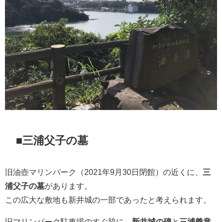
■三浦父子の墓
旧油壺マリンパーク（2021年9月30日閉館）の近くに、
三
浦父子の墓
があります。
この広大な敷地も新井城の一部であったと考えられます。
旧マリンパーク駐車場のすぐ脇に、
新井城の碑
と
三浦義意