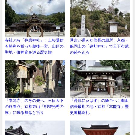
寺社ぶら「弥彦神社」！上杉謙信
秀吉が選んだ信長の廟所！京都・
も勝利を祈った越後一宮。山頂の
船岡山の「建勲神社」で天下布武
聖地・御神廟を巡る歴史旅
の跡を辿る
「本能寺」のその先へ。三日天下
「是非に及ばず」の舞台へ！織田
の終着点、京都東山「明智光秀の
信長最期の地・京都「本能寺」歴
塚」に眠る無念と祈り
史遺構巡礼