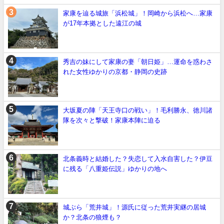
家康を辿る城旅「浜松城」！岡崎から浜松へ…家康
が17年本拠とした遠江の城
秀吉の妹にして家康の妻「朝日姫」…運命を惑わさ
れた女性ゆかりの京都・静岡の史跡
大坂夏の陣「天王寺口の戦い」！毛利勝永、徳川諸
隊を次々と撃破！家康本陣に迫る
北条義時と結婚した？失恋して入水自害した？伊豆
に残る「八重姫伝説」ゆかりの地へ
城ぶら「荒井城」！源氏に従った荒井実継の居城
か？北条の狼煙も？