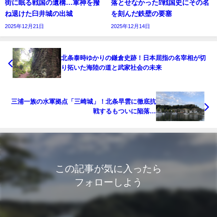
街に眠る戦国の遺構…軍神を撥
落とせなかった⁉戦国史にその名
ね退けた臼井城の出城
を刻んだ鉄壁の要塞
2025年12月21日
2025年12月14日
北条泰時ゆかりの鎌倉史跡！日本屈指の名宰相が切
り拓いた海陸の道と武家社会の未来
三浦一族の水軍拠点「三崎城」！北条早雲に徹底抗
戦するもついに陥落…
この記事が気に入ったら
フォローしよう