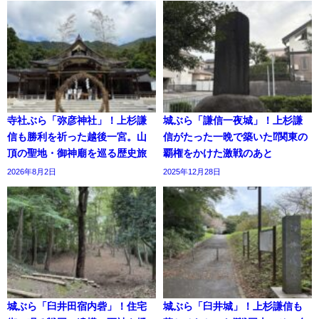
寺社ぶら「弥彦神社」！上杉謙
城ぶら「謙信一夜城」！上杉謙
信も勝利を祈った越後一宮。山
信がたった一晩で築いた⁉関東の
頂の聖地・御神廟を巡る歴史旅
覇権をかけた激戦のあと
2026年8月2日
2025年12月28日
城ぶら「臼井田宿内砦」！住宅
城ぶら「臼井城」！上杉謙信も