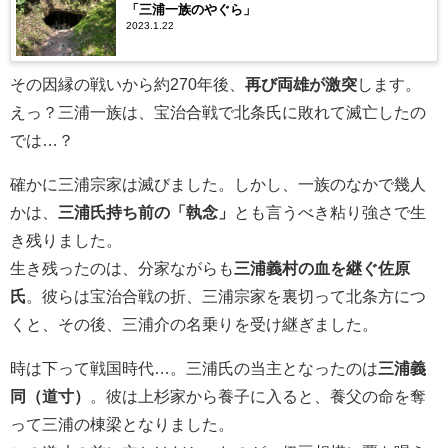
「三浦一族のやぐら」
2023.1.22
その因縁の戦いから約270年後、
再び両雄が激突
します。
えっ？三浦一族は、宝治合戦で北条氏に敗れて滅亡したの
では…？
確かに三浦宗家は滅びました。しかし、一族のなかで幾人
かは、
三浦氏持ち前の「執念」
とも言うべき粘り強さで生
き残りました。
生き残ったのは、分家ながらも
三浦義村の血を継ぐ佐原
氏
。彼らは宝治合戦の折、三浦宗家を裏切って北条方につ
くと、その後、三浦介の名乗りを受け継ぎました。
時は下って戦国時代…。三浦氏の当主となったのは
三浦義
同（道寸）
。彼は上杉家から養子に入ると、養父の命を奪
って三浦の棟梁となりました。