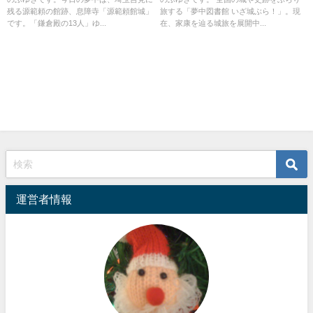
残る源範頼の館跡、息障寺「源範頼館城」
旅する「夢中図書館 いざ城ぶら！」。現
です。「鎌倉殿の13人」ゆ...
在、家康を辿る城旅を展開中...
運営者情報