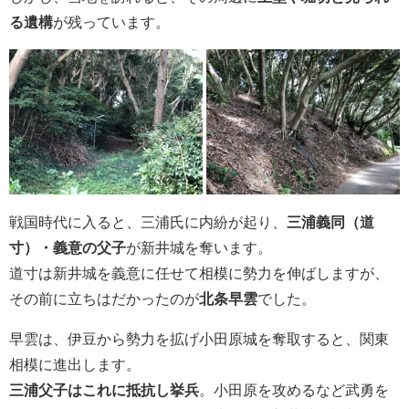
る遺構
が残っています。
戦国時代に入ると、三浦氏に内紛が起り、
三浦義同（道
寸）・義意の父子
が新井城を奪います。
道寸は新井城を義意に任せて相模に勢力を伸ばしますが、
その前に立ちはだかったのが
北条早雲
でした。
早雲は、伊豆から勢力を拡げ小田原城を奪取すると、関東
相模に進出します。
三浦父子はこれに抵抗し挙兵
。小田原を攻めるなど武勇を