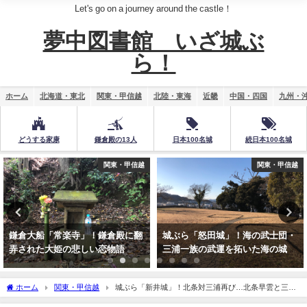
Let's go on a journey around the castle！
夢中図書館 いざ城ぶ
ら！
ホーム
北海道・東北
関東・甲信越
北陸・東海
近畿
中国・四国
九州・
どうする家康
鎌倉殿の13人
日本100名城
続日本100名城
関東・甲信越
近畿
城ぶら「怒田城」！海の武士団・
東国対西国！運命を決する戦い
三浦一族の武運を拓いた海の城
「承久の乱」古戦場跡…木曽川そ
して宇治川へ
ホーム
関東・甲信越
城ぶら「新井城」！北条対三浦再び…北条早雲と三浦
父子、3年に及ぶ執念の籠城戦