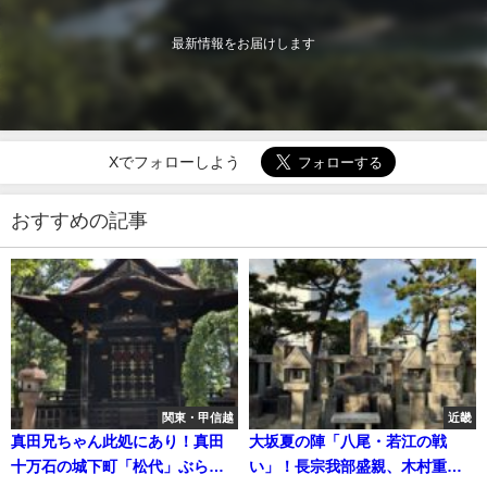
最新情報をお届けします
Xでフォローしよう
おすすめの記事
関東・甲信越
近畿
真田兄ちゃん此処にあり！真田
大坂夏の陣「八尾・若江の戦
十万石の城下町「松代」ぶら歩
い」！長宗我部盛親、木村重