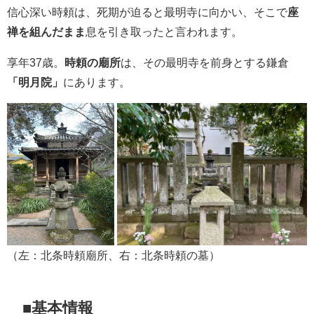
信心深い時頼は、死期が迫ると最明寺に向かい、そこで
座
禅を組んだまま
息を引き取ったと言われます。
享年37歳。
時頼の廟所
は、その最明寺を前身とする鎌倉
「明月院」
にあります。
（左：北条時頼廟所、右：北条時頼の墓）
■基本情報