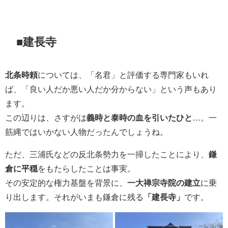
■建長寺
北条時頼
については、「名君」と評価する専門家もいれ
ば、「良い人だか悪い人だか分からない」という声もあり
ます。
この辺りは、さすがは
義時と泰時の血を引いたひと
…。一
筋縄ではいかない人物だったんでしょうね。
ただ、三浦氏などの反北条勢力を一掃したことにより、
鎌
倉に平穏
をもたらしたことは事実。
その安定的な権力基盤を背景に、
一大禅宗寺院の建立
に乗
り出します。それがいまも鎌倉に残る
「建長寺」
です。