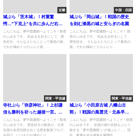
近畿
中国・四国
城ぶら「茨木城」！村重驚
城ぶら「岡山城」！戦国の歴史
愕…"下克上"を共に歩んだ右
を刻む漆黒の城と安らぎの名園
腕・中川清秀の離反
こんにちは。夢中図書館へようこそ！館長
こんにちは。夢中図書館へようこそ！ 館
のふゆきです。 街あるき好きにして、歴
長のふゆきです。 街あるき好きにして、
史好き。そんな人たちにとって最高の旅。
歴史好き。 そんな人たちにとって最高の
それが城めぐりのぶらり旅、...
旅。それが城めぐりのぶらり...
関東・甲信越
関東・甲信越
寺社ぶら「弥彦神社」！上杉謙
城ぶら「小田原古城 八幡山古
信も勝利を祈った越後一宮。山
郭」！戦国の風雲児・北条早
頂の聖地・御神廟を巡る歴史旅
雲、進撃のあと
こんにちは。夢中図書館へようこそ！館長
こんにちは。夢中図書館へようこそ！館長
のふゆきです。 歴史好きの館長が、日本
のふゆきです。 全国の城や史跡をぶらり
全国の名所旧跡をめぐる歴史散策ブログ。
旅する「夢中図書館 いざ城ぶら！」。現
今回は、いつものお城めぐり...
在、家康を辿る城旅を展開中...