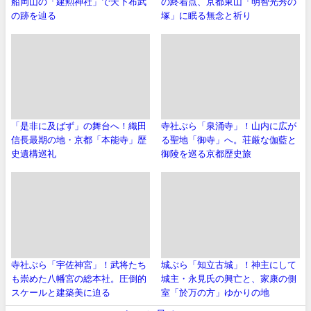
船岡山の「建勲神社」で天下布武
の終着点、京都東山「明智光秀の
の跡を辿る
塚」に眠る無念と祈り
「是非に及ばず」の舞台へ！織田
寺社ぶら「泉涌寺」！山内に広が
信長最期の地・京都「本能寺」歴
る聖地「御寺」へ。荘厳な伽藍と
史遺構巡礼
御陵を巡る京都歴史旅
寺社ぶら「宇佐神宮」！武将たち
城ぶら「知立古城」！神主にして
も崇めた八幡宮の総本社。圧倒的
城主・永見氏の興亡と、家康の側
スケールと建築美に迫る
室「於万の方」ゆかりの地