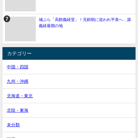
城ぶら「高館義経堂」！兄頼朝に追われ平泉へ…源
義経最期の地
カテゴリー
中国・四国
九州・沖縄
北海道・東北
北陸・東海
未分類