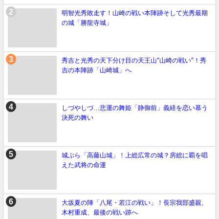
明智光秀敗走す！山崎の戦い本陣跡そして光秀最期
の城「勝龍寺城」
秀吉と光秀の天下分け目の天王山"山崎の戦い"！秀
吉の本陣跡「山崎城」へ
しづやしづ…悲運の舞姫「静御前」義経を恋い慕う
決死の舞い
城ぶら「高藤山城」！上総広常の城？房総に覇を唱
えた武将の命運
大坂夏の陣「八尾・若江の戦い」！長宗我部盛親、
木村重成、最後の戦い跡へ