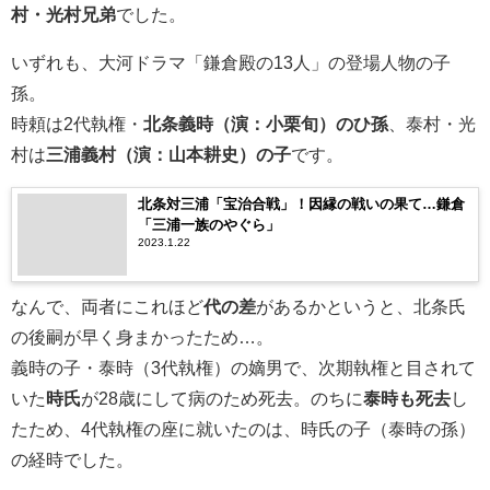
村・光村兄弟
でした。
いずれも、大河ドラマ「鎌倉殿の13人」の登場人物の子
孫。
時頼は2代執権・
北条義時（演：小栗旬）のひ孫
、泰村・光
村は
三浦義村（演：山本耕史）の子
です。
北条対三浦「宝治合戦」！因縁の戦いの果て…鎌倉
「三浦一族のやぐら」
2023.1.22
なんで、両者にこれほど
代の差
があるかというと、北条氏
の後嗣が早く身まかったため…。
義時の子・泰時（3代執権）の嫡男で、次期執権と目されて
いた
時氏
が28歳にして病のため死去。のちに
泰時も死去
し
たため、4代執権の座に就いたのは、時氏の子（泰時の孫）
の経時でした。