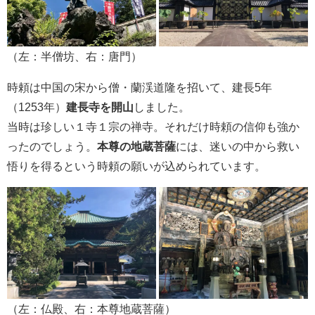
（左：半僧坊、右：唐門）
時頼は中国の宋から僧・蘭渓道隆を招いて、建長5年
（1253年）
建長寺を開山
しました。
当時は珍しい１寺１宗の禅寺。それだけ時頼の信仰も強か
ったのでしょう。
本尊の地蔵菩薩
には、迷いの中から救い
悟りを得るという時頼の願いが込められています。
（左：仏殿、右：本尊地蔵菩薩）