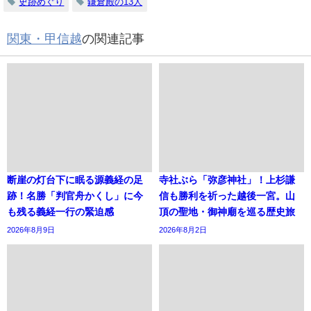
史跡めぐり
鎌倉殿の13人
関東・甲信越
の関連記事
断崖の灯台下に眠る源義経の足
寺社ぶら「弥彦神社」！上杉謙
跡！名勝「判官舟かくし」に今
信も勝利を祈った越後一宮。山
も残る義経一行の緊迫感
頂の聖地・御神廟を巡る歴史旅
2026年8月9日
2026年8月2日