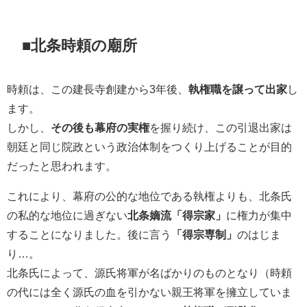
■北条時頼の廟所
時頼は、この建長寺創建から3年後、
執権職を譲って出家
し
ます。
しかし、
その後も幕府の実権
を握り続け、この引退出家は
朝廷と同じ院政という政治体制をつくり上げることが目的
だったと思われます。
これにより、幕府の公的な地位である執権よりも、北条氏
の私的な地位に過ぎない
北条嫡流「得宗家」
に権力が集中
することになりました。後に言う
「得宗専制」
のはじま
り…。
北条氏によって、源氏将軍が名ばかりのものとなり（時頼
の代には全く源氏の血を引かない親王将軍を擁立していま