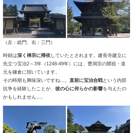
（左：総門、右：三門）
時頼は
深く禅宗に帰依
していたとされます。建長寺建立に
先立つ宝治2～3年（1248-49年）には、曹洞宗の開祖・道
元を鎌倉に招いています。
その時期も興味深いですね…。
直前に宝治合戦
という内部
抗争を経験したことが、
彼の心に何らかの影響
を与えたの
かもしれません…。