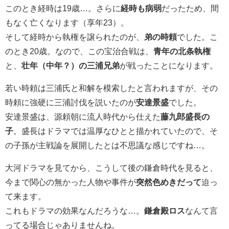
このとき経時は19歳…。さらに
経時も病弱
だったため、間
もなく亡くなります（享年23）。
そして経時から執権を譲られたのが、
弟の時頼
でした。こ
のとき20歳。なので、この宝治合戦は、
青年の北条執権
と、
壮年（中年？）の三浦兄弟
が戦ったことになります。
若い時頼は三浦氏と和解を模索したと言われますが、その
時頼に強硬に三浦討伐を説いたのが
安達景盛
でした。
安達景盛は、源頼朝に流人時代から仕えた
藤九郎盛長の
子
。盛長はドラマでは温厚なひとと描かれていたので、そ
の子孫が主戦論を展開したとは不思議な感じですね…。
大河ドラマを見てから、こうして後の鎌倉時代を見ると、
今まで関心の無かった人物や事件が
突然色めきだって
迫っ
て来ます。
これもドラマの効果なんだろうな…。
鎌倉殿ロス
なんて言
ってる場合じゃありませんね。