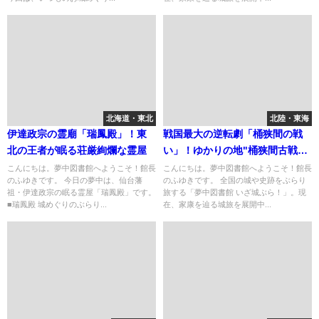
北海道・東北
北陸・東海
伊達政宗の霊廟「瑞鳳殿」！東
戦国最大の逆転劇「桶狭間の戦
北の王者が眠る荘厳絢爛な霊屋
い」！ゆかりの地"桶狭間古戦場
公園"そして"長楽寺"へ
こんにちは。夢中図書館へようこそ！館長
こんにちは。夢中図書館へようこそ！館長
のふゆきです。 今日の夢中は、仙台藩
のふゆきです。 全国の城や史跡をぶらり
祖・伊達政宗の眠る霊屋「瑞鳳殿」です。
旅する「夢中図書館 いざ城ぶら！」。現
■瑞鳳殿 城めぐりのぶらり...
在、家康を辿る城旅を展開中...