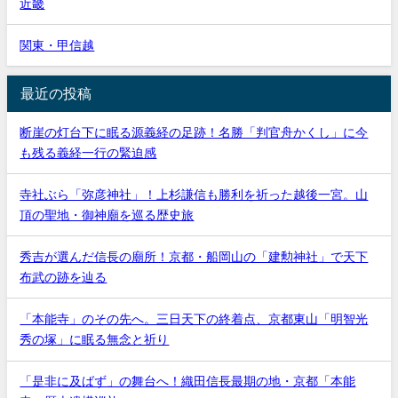
近畿
関東・甲信越
最近の投稿
断崖の灯台下に眠る源義経の足跡！名勝「判官舟かくし」に今
も残る義経一行の緊迫感
寺社ぶら「弥彦神社」！上杉謙信も勝利を祈った越後一宮。山
頂の聖地・御神廟を巡る歴史旅
秀吉が選んだ信長の廟所！京都・船岡山の「建勲神社」で天下
布武の跡を辿る
「本能寺」のその先へ。三日天下の終着点、京都東山「明智光
秀の塚」に眠る無念と祈り
「是非に及ばず」の舞台へ！織田信長最期の地・京都「本能