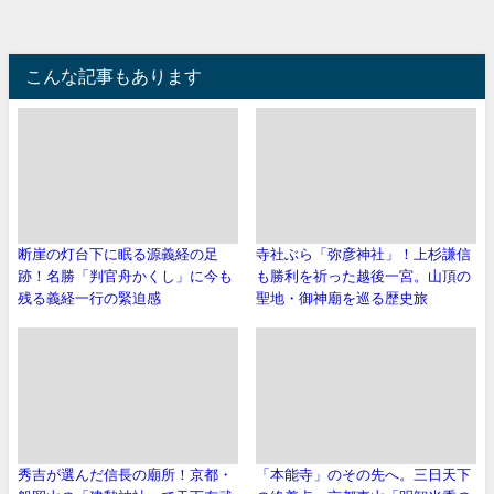
こんな記事もあります
断崖の灯台下に眠る源義経の足
寺社ぶら「弥彦神社」！上杉謙信
跡！名勝「判官舟かくし」に今も
も勝利を祈った越後一宮。山頂の
残る義経一行の緊迫感
聖地・御神廟を巡る歴史旅
秀吉が選んだ信長の廟所！京都・
「本能寺」のその先へ。三日天下