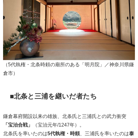
（5代執権・北条時頼の廟所のある「明月院」／神奈川県鎌
倉市）
■北条と三浦を継いだ者たち
鎌倉幕府開設以来の雄族、北条氏と三浦氏との武力衝突
「宝治合戦」
（宝治元年/1247年）。
北条氏を率いたのは
5代執権・時頼
、三浦氏を率いたのは
泰