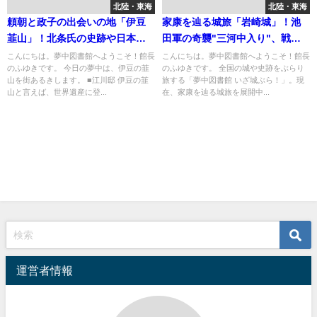
北陸・東海
北陸・東海
頼朝と政子の出会いの地「伊豆
家康を辿る城旅「岩崎城」！池
韮山」！北条氏の史跡や日本最
田軍の奇襲"三河中入り"、戦い
初のパンも
の帰趨を握った岩崎城の動きと
こんにちは。夢中図書館へようこそ！館長
こんにちは。夢中図書館へようこそ！館長
のふゆきです。 今日の夢中は、伊豆の韮
のふゆきです。 全国の城や史跡をぶらり
は？
山を街あるきします。 ■江川邸 伊豆の韮
旅する「夢中図書館 いざ城ぶら！」。現
山と言えば、世界遺産に登...
在、家康を辿る城旅を展開中...
運営者情報