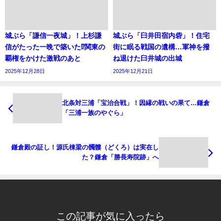
城ぶら「謙信一夜城」！上杉謙
城ぶら「臼井田宿内砦」！住宅
信がたった一晩で築いた⁉関東の
街に眠る戦国の遺構…軍神を撥
覇権をかけた激戦のあと
ね退けた臼井城の出城
2025年12月28日
2025年12月21日
北条対三浦「宝治合戦」！因縁の戦いの果て…鎌倉
「三浦一族のやぐら」
鎌倉殿の証し！源氏棟梁の髑髏（どくろ）は実在し
た？鎌倉「勝長寿院跡」へ
この記事が気に入ったら