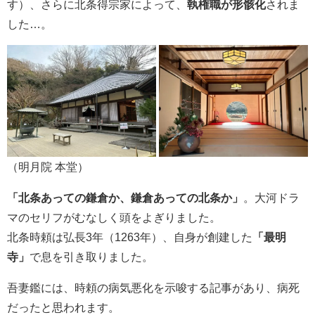
す）、さらに北条得宗家によって、
執権職が形骸化
されま
した…。
（明月院 本堂）
「北条あっての鎌倉か、鎌倉あっての北条か」
。大河ドラ
マのセリフがむなしく頭をよぎりました。
北条時頼は弘長3年（1263年）、自身が創建した
「最明
寺」
で息を引き取りました。
吾妻鑑には、時頼の病気悪化を示唆する記事があり、病死
だったと思われます。