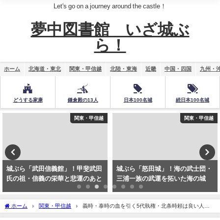
Let's go on a journey around the castle！
夢中図書館 いざ城ぶ
ら！
ホーム
北海道・東北
関東・甲信越
北陸・東海
近畿
中国・四国
九州・
どうする家康
鎌倉殿の13人
日本100名城
続日本100名城
関東・甲信越
関東・甲信越
城ぶら「武田信義館」！甲斐武田
城ぶら「怒田城」！海の武士団・
氏の祖・信義の栄華と悲運のあと
三浦一族の武運を拓いた海の城
ホーム
関東・甲信越
義時・泰時の血を引く5代執権・北条時頼は良い人悪
い人？時頼ゆかりの「建長寺」「明月院」へ