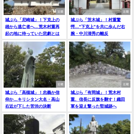
近畿
近畿
城ぶら「尼崎城」！下克上の
城ぶら「茨木城」！村重驚
雄から逃亡者へ…荒木村重再
愕…"下克上"を共に歩んだ右
起の地に待っていた悲劇とは
腕・中川清秀の離反
近畿
近畿
城ぶら「高槻城」！忠義か信
城ぶら「有岡城」！荒木村
仰か…キリシタン大名・高山
重、信長に反旗を翻す！織田
右近が下した苦渋の決断
軍を迎え撃った堅城跡へ