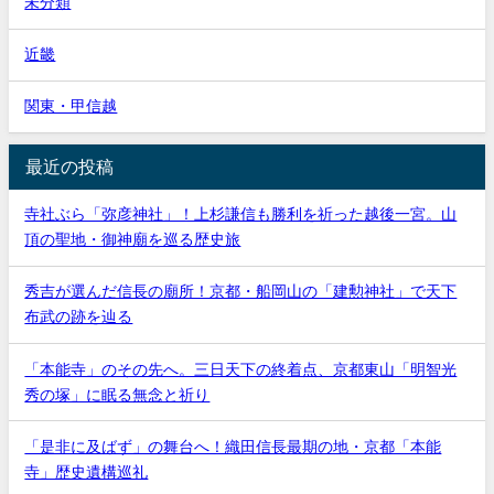
未分類
近畿
関東・甲信越
最近の投稿
寺社ぶら「弥彦神社」！上杉謙信も勝利を祈った越後一宮。山
頂の聖地・御神廟を巡る歴史旅
秀吉が選んだ信長の廟所！京都・船岡山の「建勲神社」で天下
布武の跡を辿る
「本能寺」のその先へ。三日天下の終着点、京都東山「明智光
秀の塚」に眠る無念と祈り
「是非に及ばず」の舞台へ！織田信長最期の地・京都「本能
寺」歴史遺構巡礼