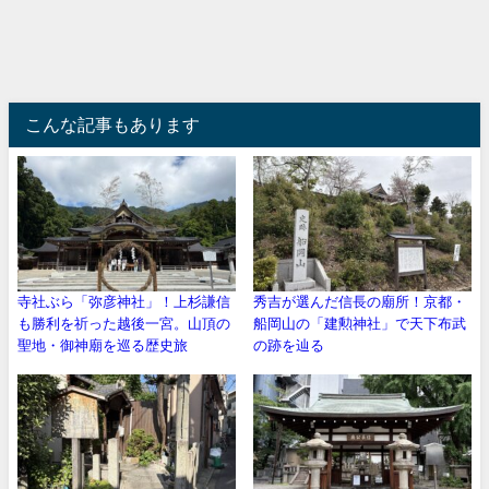
こんな記事もあります
寺社ぶら「弥彦神社」！上杉謙信
秀吉が選んだ信長の廟所！京都・
も勝利を祈った越後一宮。山頂の
船岡山の「建勲神社」で天下布武
聖地・御神廟を巡る歴史旅
の跡を辿る