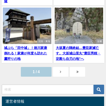
城
北陸・東海
近畿
城ぶら「田中城」！徳川家康
大坂夏の陣終結…豊臣家滅亡
倒れる！家康が何度も訪れた
す。大坂城山里丸"豊臣秀頼・
鷹狩りの地
淀殿ら自刃の地"へ
1 / 4
運営者情報