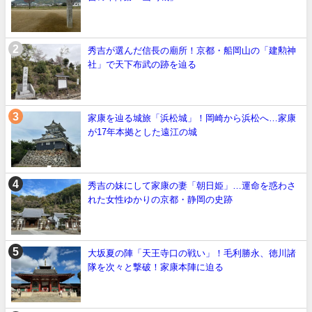
秀吉が選んだ信長の廟所！京都・船岡山の「建勲神
社」で天下布武の跡を辿る
家康を辿る城旅「浜松城」！岡崎から浜松へ…家康
が17年本拠とした遠江の城
秀吉の妹にして家康の妻「朝日姫」…運命を惑わさ
れた女性ゆかりの京都・静岡の史跡
大坂夏の陣「天王寺口の戦い」！毛利勝永、徳川諸
隊を次々と撃破！家康本陣に迫る