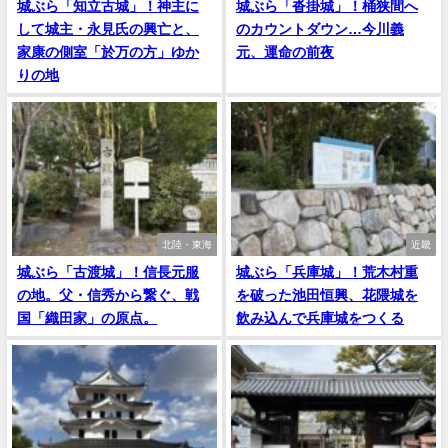
城ぶら「知立古城」！神主に
城ぶら「沓掛城」！桶狭間へ
して城主・永見氏の興亡と、
のカウントダウン…今川義
家康の側室「於万の方」ゆか
元、運命の前夜
りの地
北陸・東海
近畿
城ぶら「古渡城」！信長元服
城ぶら「兵庫城」！荒木村重
の地。父・信秀から繋ぐ、戦
を破った池田恒興、花隈城を
国「織田家」の原点。
飲み込んで兵庫城をつくる