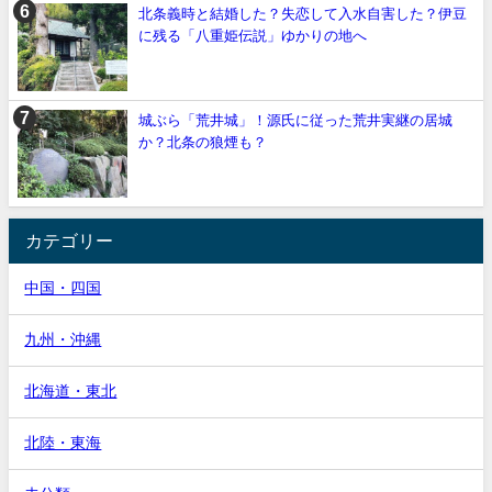
北条義時と結婚した？失恋して入水自害した？伊豆
に残る「八重姫伝説」ゆかりの地へ
城ぶら「荒井城」！源氏に従った荒井実継の居城
か？北条の狼煙も？
カテゴリー
中国・四国
九州・沖縄
北海道・東北
北陸・東海