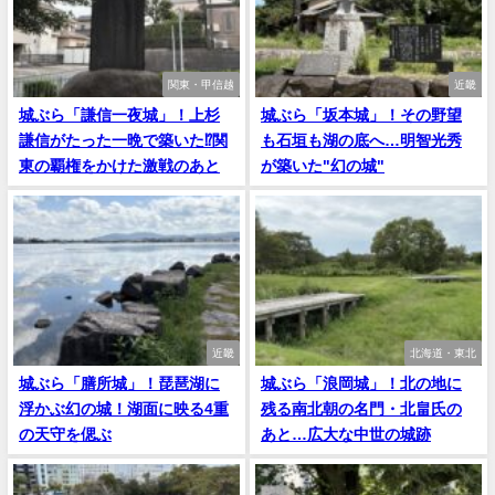
関東・甲信越
近畿
城ぶら「謙信一夜城」！上杉
城ぶら「坂本城」！その野望
謙信がたった一晩で築いた⁉関
も石垣も湖の底へ…明智光秀
東の覇権をかけた激戦のあと
が築いた"幻の城"
近畿
北海道・東北
城ぶら「膳所城」！琵琶湖に
城ぶら「浪岡城」！北の地に
浮かぶ幻の城！湖面に映る4重
残る南北朝の名門・北畠氏の
の天守を偲ぶ
あと…広大な中世の城跡