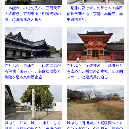
「本能寺」のその先へ。三日天下
「是非に及ばず」の舞台へ！織田
の終着点、京都東山「明智光秀の
信長最期の地・京都「本能寺」歴
塚」に眠る無念と祈り
史遺構巡礼
寺社ぶら「泉涌寺」！山内に広が
寺社ぶら「宇佐神宮」！武将たち
る聖地「御寺」へ。荘厳な伽藍と
も崇めた八幡宮の総本社。圧倒的
御陵を巡る京都歴史旅
スケールと建築美に迫る
城ぶら「知立古城」！神主にして
城ぶら「沓掛城」！桶狭間へのカ
城主・永見氏の興亡と、家康の側
ウントダウン…今川義元、運命の