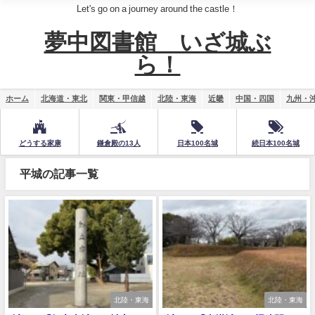
Let's go on a journey around the castle！
夢中図書館 いざ城ぶ
ら！
ホーム
北海道・東北
関東・甲信越
北陸・東海
近畿
中国・四国
九州・
どうする家康
鎌倉殿の13人
日本100名城
続日本100名城
平城の記事一覧
北陸・東海
北陸・東海