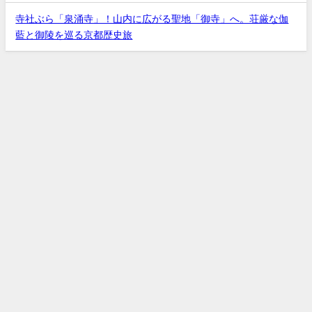
寺社ぶら「泉涌寺」！山内に広がる聖地「御寺」へ。荘厳な伽
藍と御陵を巡る京都歴史旅