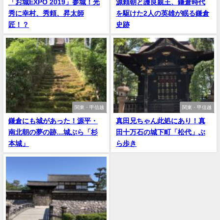
「お城EXPO 2019」参城！光
源頼朝と護良親王、鎌倉時代
秀に幸村、秀頼、昇太師
を駆けた2人の英雄が眠る鎌倉
匠！？
史跡
関東・甲信越
関東・甲信越
鎌倉にも城があった！源平・
真田兄ちゃん此処にあり！真
南北朝の夢の跡…城ぶら「杉
田十万石の城下町「松代」ぶ
本城」
ら歩き