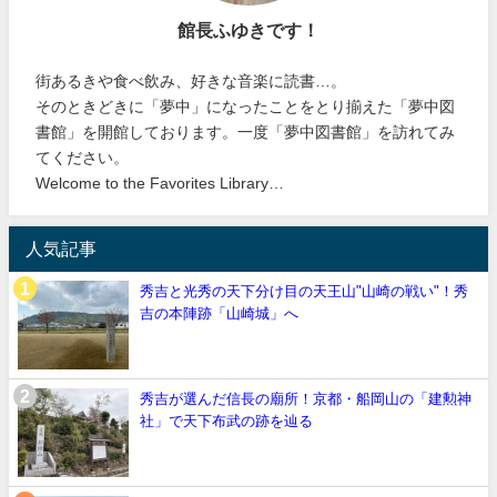
館長ふゆきです！
街あるきや食べ飲み、好きな音楽に読書…。
そのときどきに「夢中」になったことをとり揃えた「夢中図
書館」を開館しております。一度「夢中図書館」を訪れてみ
てください。
Welcome to the Favorites Library…
人気記事
秀吉と光秀の天下分け目の天王山"山崎の戦い"！秀
吉の本陣跡「山崎城」へ
秀吉が選んだ信長の廟所！京都・船岡山の「建勲神
社」で天下布武の跡を辿る