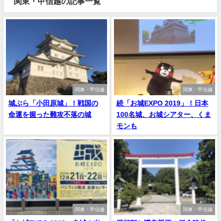
関東・甲信越の記事一覧
関東・甲信越
関東・甲信越
城ぶら「小田原城」！戦国の
続「お城EXPO 2019」！日本
命運を握った難攻不落の城
100名城、お城シアター、くま
モンも
関東・甲信越
関東・甲信越