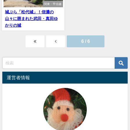
関東・甲信越
城ぶら「松代城」！信濃の
山々に囲まれた武田・真田ゆ
かりの城
6 / 6
運営者情報