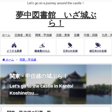
Let's go on a journey around the castle！
夢中図書館 いざ城ぶ
ら！
ホーム
北海道・東北
関東・甲信越
北陸・東海
近畿
中国・四国
九州・
どうする家康
鎌倉殿の13人
日本100名城
続日本100名城
ホーム
関東・甲信越
関東・甲信越の城ぶら！
Let's go to the castle in Kanto/
Koshinetsu…