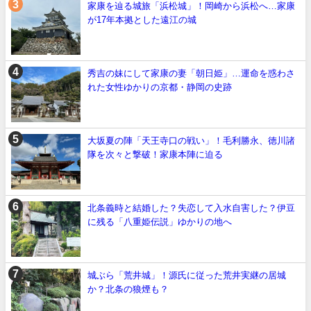
家康を辿る城旅「浜松城」！岡崎から浜松へ…家康
が17年本拠とした遠江の城
秀吉の妹にして家康の妻「朝日姫」…運命を惑わさ
れた女性ゆかりの京都・静岡の史跡
大坂夏の陣「天王寺口の戦い」！毛利勝永、徳川諸
隊を次々と撃破！家康本陣に迫る
北条義時と結婚した？失恋して入水自害した？伊豆
に残る「八重姫伝説」ゆかりの地へ
城ぶら「荒井城」！源氏に従った荒井実継の居城
か？北条の狼煙も？