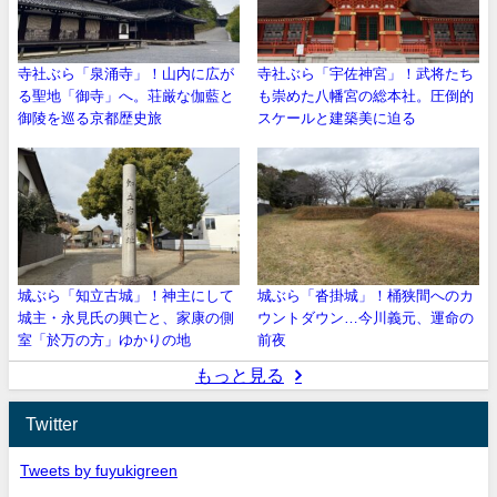
寺社ぶら「泉涌寺」！山内に広が
寺社ぶら「宇佐神宮」！武将たち
る聖地「御寺」へ。荘厳な伽藍と
も崇めた八幡宮の総本社。圧倒的
御陵を巡る京都歴史旅
スケールと建築美に迫る
城ぶら「知立古城」！神主にして
城ぶら「沓掛城」！桶狭間へのカ
城主・永見氏の興亡と、家康の側
ウントダウン…今川義元、運命の
室「於万の方」ゆかりの地
前夜
もっと見る
Twitter
Tweets by fuyukigreen