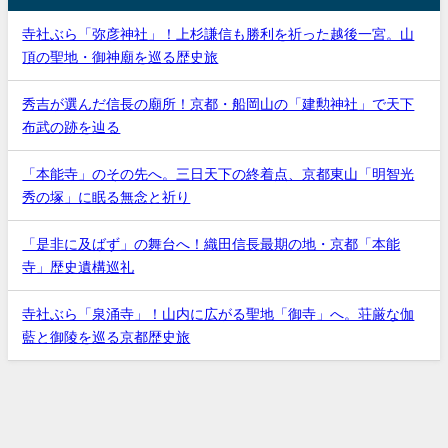
寺社ぶら「弥彦神社」！上杉謙信も勝利を祈った越後一宮。山
頂の聖地・御神廟を巡る歴史旅
秀吉が選んだ信長の廟所！京都・船岡山の「建勲神社」で天下
布武の跡を辿る
「本能寺」のその先へ。三日天下の終着点、京都東山「明智光
秀の塚」に眠る無念と祈り
「是非に及ばず」の舞台へ！織田信長最期の地・京都「本能
寺」歴史遺構巡礼
寺社ぶら「泉涌寺」！山内に広がる聖地「御寺」へ。荘厳な伽
藍と御陵を巡る京都歴史旅