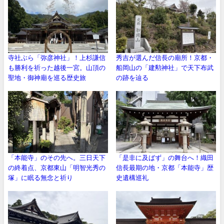
寺社ぶら「弥彦神社」！上杉謙信
秀吉が選んだ信長の廟所！京都・
も勝利を祈った越後一宮。山頂の
船岡山の「建勲神社」で天下布武
聖地・御神廟を巡る歴史旅
の跡を辿る
「本能寺」のその先へ。三日天下
「是非に及ばず」の舞台へ！織田
の終着点、京都東山「明智光秀の
信長最期の地・京都「本能寺」歴
塚」に眠る無念と祈り
史遺構巡礼