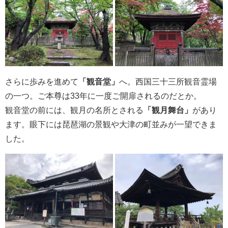
さらに歩みを進めて
「観音堂」
へ。西国三十三所観音霊場
の一つ。ご本尊は33年に一度ご開扉されるのだとか。
観音堂の前には、観月の名所とされる
「観月舞台」
があり
ます。眼下には琵琶湖の景観や大津の町並みが一望できま
した。