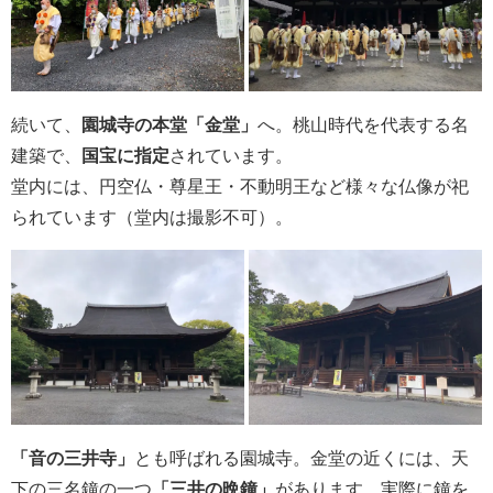
続いて、
園城寺の本堂「金堂」
へ。桃山時代を代表する名
建築で、
国宝に指定
されています。
堂内には、円空仏・尊星王・不動明王など様々な仏像が祀
られています（堂内は撮影不可）。
「音の三井寺」
とも呼ばれる園城寺。金堂の近くには、天
下の三名鐘の一つ
「三井の晩鐘」
があります。実際に鐘を