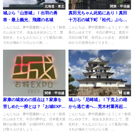
北海道・東北
関東・甲信越
城ぶら「山形城」！出羽の勇
真田兄ちゃん此処にあり！真田
将・最上義光、飛躍の名城
十万石の城下町「松代」ぶら歩
き
こんにちは。夢中図書館へようこそ！館長
こんにちは。夢中図書館へようこそ！ 館
のふゆきです。 街あるき好きにして、歴
長のふゆきです。 今日の夢中は、真田十
史好き。そんな人たちにとって最高の旅。
万石の城下町、松代をぶら歩き。 真田家
それが城めぐりのぶらり旅、...
ゆかりの史跡をめぐります。...
関東・甲信越
近畿
家康の城攻めの採点は？家康を
城ぶら「尼崎城」！下克上の雄
苦しめた一揆とは？「お城EXPO
から逃亡者へ…荒木村重再起の
2022」厳選プログラム！
地に待っていた悲劇とは
こんにちは。夢中図書館へようこそ！館長
こんにちは。夢中図書館へようこそ！館長
のふゆきです。今日の夢中は、日本最大規
のふゆきです。 街あるき好きにして、歴
模のお城の祭典「お城EXPO 2022」を再
史好き。そんな人たちにとって最高の旅。
び取り上げましょう。...
それが城めぐりのぶらり旅、...