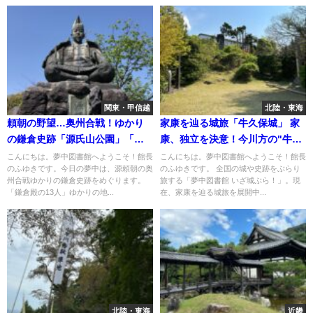
関東・甲信越
北陸・東海
頼朝の野望…奥州合戦！ゆかり
家康を辿る城旅「牛久保城」 家
の鎌倉史跡「源氏山公園」「永
康、独立を決意！今川方の"牛久
福寺跡」
保城"を攻撃
こんにちは。夢中図書館へようこそ！館長
こんにちは。夢中図書館へようこそ！館長
のふゆきです。今日の夢中は、源頼朝の奥
のふゆきです。 全国の城や史跡をぶらり
州合戦ゆかりの鎌倉史跡をめぐります。
旅する「夢中図書館 いざ城ぶら！」。現
「鎌倉殿の13人」ゆかりの地...
在、家康を辿る城旅を展開中...
北陸・東海
近畿