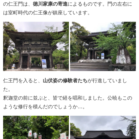
の仁王門は、
徳川家康の寄進
によるものです。門の左右に
は室町時代の仁王像が鎮座しています。
仁王門を入ると、
山伏姿の修験者たち
が行進していまし
た。
釈迦堂の前に並ぶと、皆で経を唱和しました。公暁もこの
ような修行を積んだのでしょうか…。