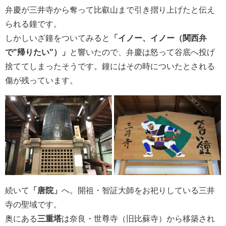
弁慶が三井寺から奪って比叡山まで引き摺り上げたと伝え
られる鐘です。
しかしいざ鐘をついてみると
「イノー、イノー（関西弁
で"帰りたい"）」
と響いたので、弁慶は怒って谷底へ投げ
捨ててしまったそうです。鐘にはその時についたとされる
傷が残っています。
続いて
「唐院」
へ。開祖・智証大師をお祀りしている三井
寺の聖域です。
奥にある
三重塔
は奈良・世尊寺（旧比蘇寺）から移築され