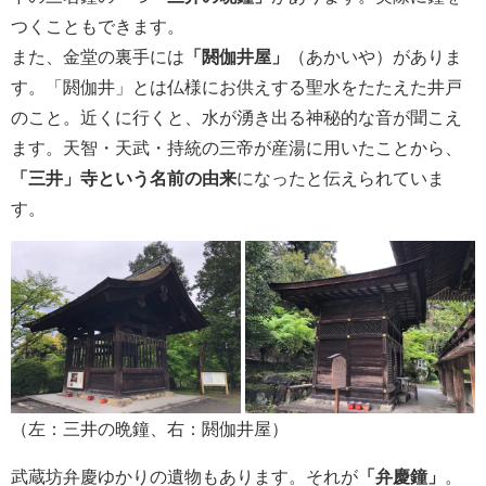
つくこともできます。
また、金堂の裏手には
「閼伽井屋」
（あかいや）がありま
す。「閼伽井」とは仏様にお供えする聖水をたたえた井戸
のこと。近くに行くと、水が湧き出る神秘的な音が聞こえ
ます。天智・天武・持統の三帝が産湯に用いたことから、
「三井」寺という名前の由来
になったと伝えられていま
す。
（左：三井の晩鐘、右：閼伽井屋）
武蔵坊弁慶ゆかりの遺物もあります。それが
「弁慶鐘」
。