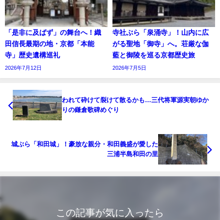
「是非に及ばず」の舞台へ！織
寺社ぶら「泉涌寺」！山内に広
田信長最期の地・京都「本能
がる聖地「御寺」へ。荘厳な伽
寺」歴史遺構巡礼
藍と御陵を巡る京都歴史旅
2026年7月12日
2026年7月5日
われて砕けて裂けて散るかも…三代将軍源実朝ゆか
りの鎌倉歌碑めぐり
城ぶら「和田城」！豪放な親分・和田義盛が愛した
三浦半島和田の里
この記事が気に入ったら