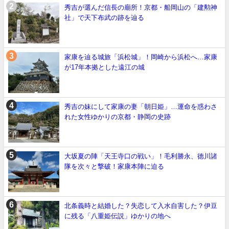
秀吉が選んだ信長の廟所！京都・船岡山の「建勲神
社」で天下布武の跡を辿る
家康を辿る城旅「浜松城」！岡崎から浜松へ…家康
が17年本拠とした遠江の城
秀吉の妹にして家康の妻「朝日姫」…運命を惑わさ
れた女性ゆかりの京都・静岡の史跡
大坂夏の陣「天王寺口の戦い」！毛利勝永、徳川諸
隊を次々と撃破！家康本陣に迫る
北条義時と結婚した？失恋して入水自害した？伊豆
に残る「八重姫伝説」ゆかりの地へ