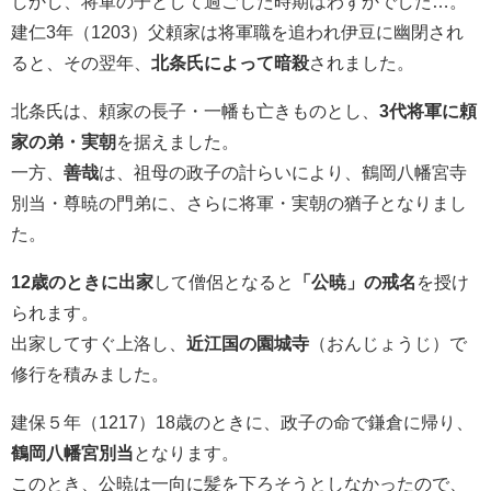
しかし、将軍の子として過ごした時期はわずかでした…。
建仁3年（1203）父頼家は将軍職を追われ伊豆に幽閉され
ると、その翌年、
北条氏によって暗殺
されました。
北条氏は、頼家の長子・一幡も亡きものとし、
3代将軍に頼
家の弟・実朝
を据えました。
一方、
善哉
は、祖母の政子の計らいにより、鶴岡八幡宮寺
別当・尊暁の門弟に、さらに将軍・実朝の猶子となりまし
た。
12歳のときに出家
して僧侶となると
「公暁」の戒名
を授け
られます。
出家してすぐ上洛し、
近江国の園城寺
（おんじょうじ）で
修行を積みました。
建保５年（1217）18歳のときに、政子の命で鎌倉に帰り、
鶴岡八幡宮別当
となります。
このとき、公暁は一向に髪を下ろそうとしなかったので、