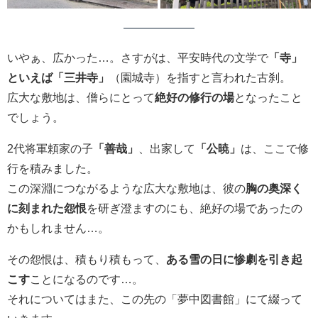
いやぁ、広かった…。さすがは、平安時代の文学で
「寺」
といえば「三井寺」
（園城寺）を指すと言われた古刹。
広大な敷地は、僧らにとって
絶好の修行の場
となったこと
でしょう。
2代将軍頼家の子
「善哉」
、出家して
「公暁」
は、ここで修
行を積みました。
この深淵につながるような広大な敷地は、彼の
胸の奥深く
に刻まれた怨恨
を研ぎ澄ますのにも、絶好の場であったの
かもしれません…。
その怨恨は、積もり積もって、
ある雪の日に惨劇を引き起
こす
ことになるのです…。
それについてはまた、この先の「夢中図書館」にて綴って