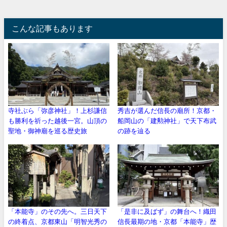
こんな記事もあります
寺社ぶら「弥彦神社」！上杉謙信
秀吉が選んだ信長の廟所！京都・
も勝利を祈った越後一宮。山頂の
船岡山の「建勲神社」で天下布武
聖地・御神廟を巡る歴史旅
の跡を辿る
「本能寺」のその先へ。三日天下
「是非に及ばず」の舞台へ！織田
の終着点、京都東山「明智光秀の
信長最期の地・京都「本能寺」歴