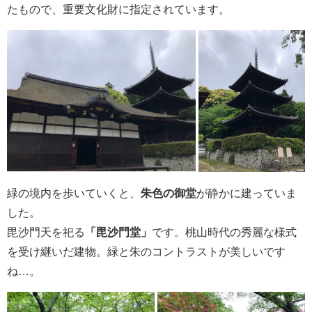
たもので、重要文化財に指定されています。
緑の境内を歩いていくと、
朱色の御堂
が静かに建っていま
した。
毘沙門天を祀る
「毘沙門堂」
です。桃山時代の秀麗な様式
を受け継いだ建物。緑と朱のコントラストが美しいです
ね…。