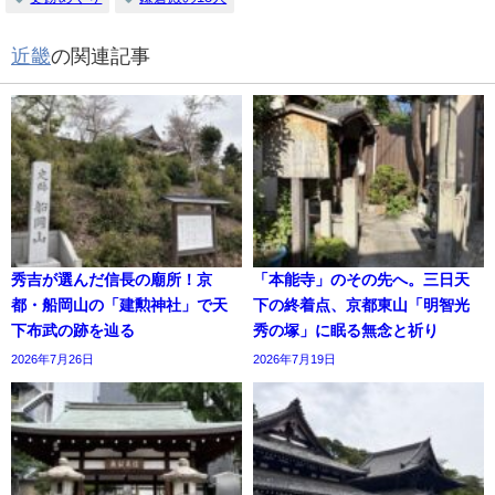
近畿
の関連記事
秀吉が選んだ信長の廟所！京
「本能寺」のその先へ。三日天
都・船岡山の「建勲神社」で天
下の終着点、京都東山「明智光
下布武の跡を辿る
秀の塚」に眠る無念と祈り
2026年7月26日
2026年7月19日