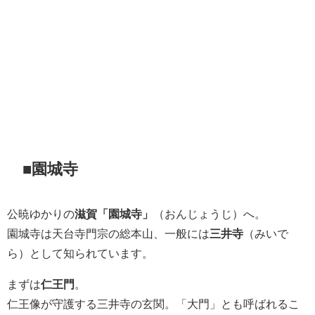
■園城寺
公暁ゆかりの
滋賀「園城寺」
（おんじょうじ）へ。
園城寺は天台寺門宗の総本山、一般には
三井寺
（みいで
ら）として知られています。
まずは
仁王門
。
仁王像が守護する三井寺の玄関。「大門」とも呼ばれるこ