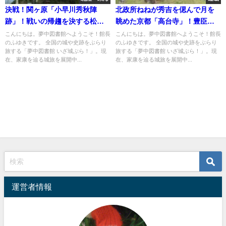
決戦！関ヶ原「小早川秀秋陣
北政所ねねが秀吉を偲んで月を
跡」！戦いの帰趨を決する松尾
眺めた京都「高台寺」！豊臣と
山、秀秋離反す！
徳川の和睦の行方は？
こんにちは。夢中図書館へようこそ！館長
こんにちは。夢中図書館へようこそ！館長
のふゆきです。 全国の城や史跡をぶらり
のふゆきです。 全国の城や史跡をぶらり
旅する「夢中図書館 いざ城ぶら！」。現
旅する「夢中図書館 いざ城ぶら！」。現
在、家康を辿る城旅を展開中...
在、家康を辿る城旅を展開中...
運営者情報