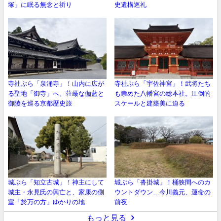
塚」に眠る無念と祈り
史遺構巡礼
寺社ぶら「泉涌寺」！山内に広が
寺社ぶら「宇佐神宮」！武将たち
る聖地「御寺」へ。荘厳な伽藍と
も崇めた八幡宮の総本社。圧倒的
御陵を巡る京都歴史旅
スケールと建築美に迫る
城ぶら「知立古城」！神主にして
城ぶら「沓掛城」！桶狭間へのカ
城主・永見氏の興亡と、家康の側
ウントダウン…今川義元、運命の
室「於万の方」ゆかりの地
前夜
もっと見る