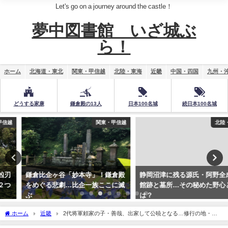
Let's go on a journey around the castle！
夢中図書館 いざ城ぶ
ら！
ホーム
北海道・東北
関東・甲信越
北陸・東海
近畿
中国・四国
九州・
どうする家康
鎌倉殿の13人
日本100名城
続日本100名城
関東・甲信越
北陸・東海
鎌倉比企ヶ谷「妙本寺」！鎌倉殿
静岡沼津に残る源氏・阿野全成の
をめぐる悲劇…比企一族ここに滅
館跡と墓所…その秘めた野心と
ぶ
は？
ホーム
近畿
2代将軍頼家の子・善哉、出家して公暁となる…修行の地・近
江「園城寺」