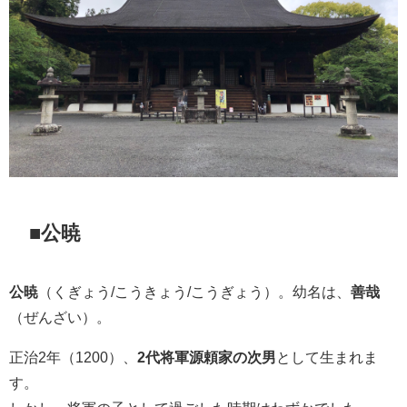
■公暁
公暁
（くぎょう/こうきょう/こうぎょう）。幼名は、
善哉
（ぜんざい）。
正治2年（1200）、
2代将軍源頼家の次男
として生まれま
す。