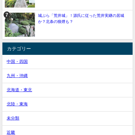
城ぶら「荒井城」！源氏に従った荒井実継の居城
か？北条の狼煙も？
カテゴリー
中国・四国
九州・沖縄
北海道・東北
北陸・東海
未分類
近畿