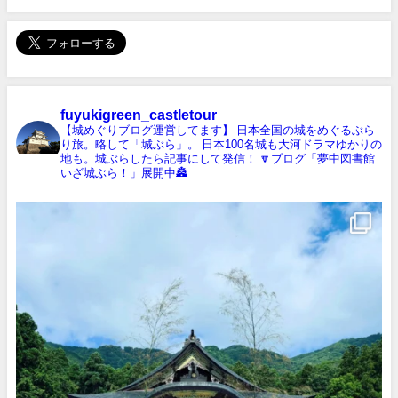
fuyukigreen_castletour
【城めぐりブログ運営してます】
日本全国の城をめぐるぶら
り旅。略して「城ぶら」。
日本100名城も大河ドラマゆかりの
地も。城ぶらしたら記事にして発信！
🔽ブログ「夢中図書館
いざ城ぶら！」展開中🏯