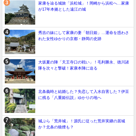
家康を辿る城旅「浜松城」！岡崎から浜松へ…家康
が17年本拠とした遠江の城
秀吉の妹にして家康の妻「朝日姫」…運命を惑わさ
れた女性ゆかりの京都・静岡の史跡
大坂夏の陣「天王寺口の戦い」！毛利勝永、徳川諸
隊を次々と撃破！家康本陣に迫る
北条義時と結婚した？失恋して入水自害した？伊豆
に残る「八重姫伝説」ゆかりの地へ
城ぶら「荒井城」！源氏に従った荒井実継の居城
か？北条の狼煙も？