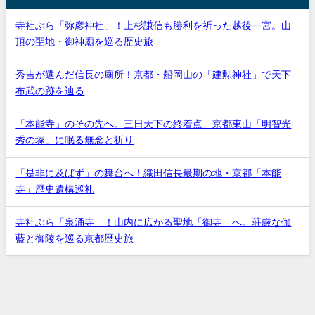
寺社ぶら「弥彦神社」！上杉謙信も勝利を祈った越後一宮。山
頂の聖地・御神廟を巡る歴史旅
秀吉が選んだ信長の廟所！京都・船岡山の「建勲神社」で天下
布武の跡を辿る
「本能寺」のその先へ。三日天下の終着点、京都東山「明智光
秀の塚」に眠る無念と祈り
「是非に及ばず」の舞台へ！織田信長最期の地・京都「本能
寺」歴史遺構巡礼
寺社ぶら「泉涌寺」！山内に広がる聖地「御寺」へ。荘厳な伽
藍と御陵を巡る京都歴史旅