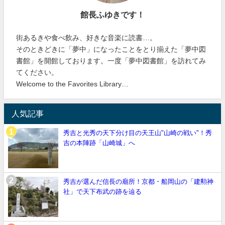
館長ふゆきです！
街あるきや食べ飲み、好きな音楽に読書…。
そのときどきに「夢中」になったことをとり揃えた「夢中図
書館」を開館しております。一度「夢中図書館」を訪れてみ
てください。
Welcome to the Favorites Library…
人気記事
秀吉と光秀の天下分け目の天王山"山崎の戦い"！秀
吉の本陣跡「山崎城」へ
秀吉が選んだ信長の廟所！京都・船岡山の「建勲神
社」で天下布武の跡を辿る