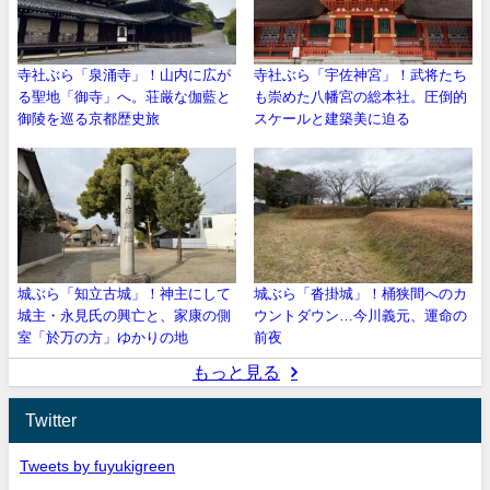
寺社ぶら「泉涌寺」！山内に広が
寺社ぶら「宇佐神宮」！武将たち
る聖地「御寺」へ。荘厳な伽藍と
も崇めた八幡宮の総本社。圧倒的
御陵を巡る京都歴史旅
スケールと建築美に迫る
城ぶら「知立古城」！神主にして
城ぶら「沓掛城」！桶狭間へのカ
城主・永見氏の興亡と、家康の側
ウントダウン…今川義元、運命の
室「於万の方」ゆかりの地
前夜
もっと見る
Twitter
Tweets by fuyukigreen