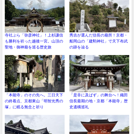
寺社ぶら「弥彦神社」！上杉謙信
秀吉が選んだ信長の廟所！京都・
も勝利を祈った越後一宮。山頂の
船岡山の「建勲神社」で天下布武
聖地・御神廟を巡る歴史旅
の跡を辿る
「本能寺」のその先へ。三日天下
「是非に及ばず」の舞台へ！織田
の終着点、京都東山「明智光秀の
信長最期の地・京都「本能寺」歴
塚」に眠る無念と祈り
史遺構巡礼