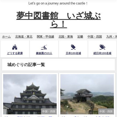
Let's go on a journey around the castle！
夢中図書館 いざ城ぶ
ら！
ホーム
北海道・東北
関東・甲信越
北陸・東海
近畿
中国・四国
九州・
どうする家康
鎌倉殿の13人
日本100名城
続日本100名城
城めぐりの記事一覧
中国・四国
中国・四国