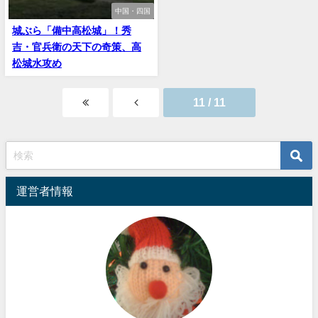
中国・四国
城ぶら「備中高松城」！秀
吉・官兵衛の天下の奇策、高
松城水攻め
11 / 11
運営者情報