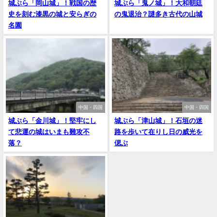
城ぶら「岡山城」！戦国の歴
城ぶら「鬼ノ城」！大和朝廷
史を刻む漆黒の城と安らぎの
の鬼退治？謎多き古代の山城
名園
中国・四国
中国・四国
城ぶら「金川城」！堅牢にし
城ぶら「津山城」！石垣の迷
て悲運の城はいまも難攻不
路を歩いて在りし日の威光を
落？
偲ぶ